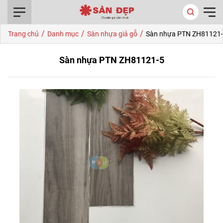
0916.422.522
/
/
/
Trang chủ
Danh mục
Sàn nhựa giả gỗ
Sàn nhựa PTN ZH81121
Sàn nhựa PTN ZH81121-5