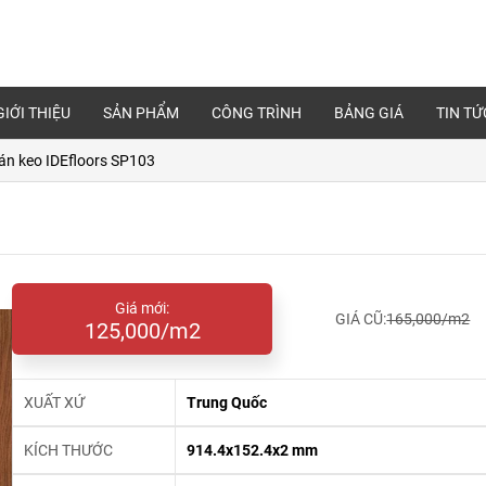
GIỚI THIỆU
SẢN PHẨM
CÔNG TRÌNH
BẢNG GIÁ
TIN TỨ
án keo IDEfloors SP103
Giá mới:
GIÁ CŨ:
165,000/m2
125,000/m2
XUẤT XỨ
Trung Quốc
KÍCH THƯỚC
914.4x152.4x2 mm