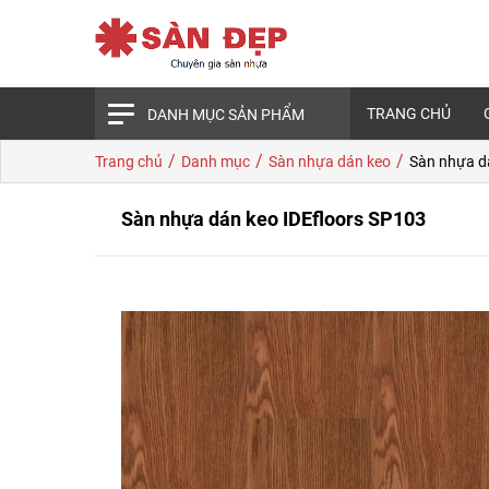
TRANG CHỦ
DANH MỤC SẢN PHẨM
/
/
/
Trang chủ
Danh mục
Sàn nhựa dán keo
Sàn nhựa d
Sàn nhựa dán keo IDEfloors SP103