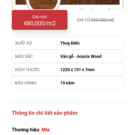
Giá mới:
GIÁ CŨ:
520,000/m2
480,000/m2
XUẤT XỨ
Thuỵ Điển
MÀU SẮC
Vân gỗ - Acacia Wood
KÍCH THƯỚC
1220 x 151 x 7mm
BẢO HÀNH
15 năm
Thông tin chi tiết sản phẩm
Thương hiệu
:
Mia