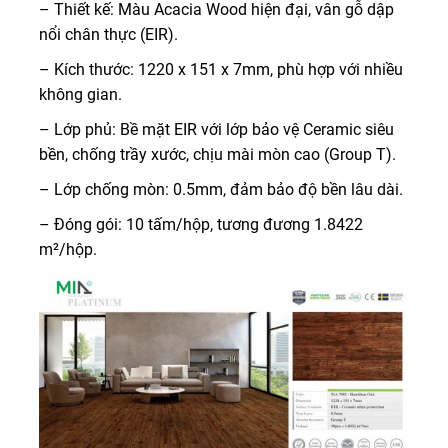
– Thiết kế: Màu Acacia Wood hiện đại, vân gỗ dập
nổi chân thực (EIR).
– Kích thước: 1220 x 151 x 7mm, phù hợp với nhiều
không gian.
– Lớp phủ: Bề mặt EIR với lớp bảo vệ Ceramic siêu
bền, chống trầy xước, chịu mài mòn cao (Group T).
– Lớp chống mòn: 0.5mm, đảm bảo độ bền lâu dài.
– Đóng gói: 10 tấm/hộp, tương đương 1.8422
m²/hộp.