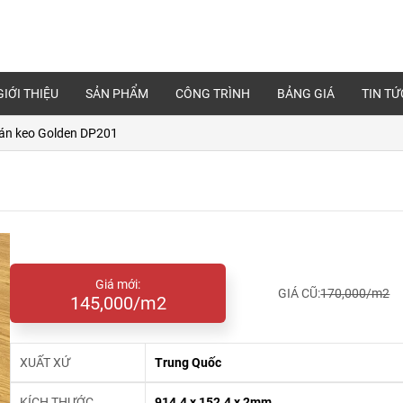
GIỚI THIỆU
SẢN PHẨM
CÔNG TRÌNH
BẢNG GIÁ
TIN TỨ
án keo Golden DP201
Giá mới:
GIÁ CŨ:
170,000/m2
145,000/m2
XUẤT XỨ
Trung Quốc
KÍCH THƯỚC
914.4 x 152.4 x 2mm