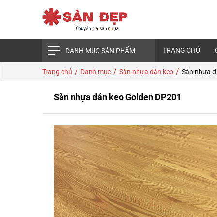
TRANG CHỦ
DANH MỤC SẢN PHẨM
/
/
/
Trang chủ
Danh mục
Sàn nhựa dán keo
Sàn nhựa d
Sàn nhựa dán keo Golden DP201