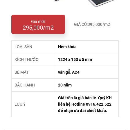
Giá mới:
GIÁ CŨ:
395,000/m2
295,000/m2
LOẠI SÀN
Hèm khóa
KÍCH THƯỚC
1224 x 153 x 5 mm
BỀ MẶT
vân gỗ, AC4
BẢO HÀNH
20 năm
Giá trên là giá bán lẻ. Quý KH
LƯU Ý
liên hệ Hotline 0916.422.522
để nhận ưu đãi chiết khấu.