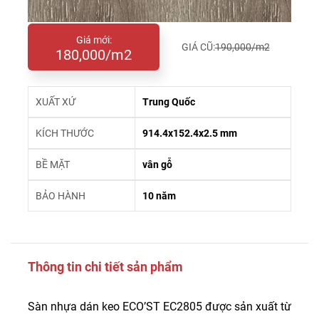
Giá mới:
GIÁ CŨ:
190,000/m2
180,000/m2
XUẤT XỨ
Trung Quốc
KÍCH THƯỚC
914.4x152.4x2.5 mm
BỀ MẶT
vân gỗ
BẢO HÀNH
10 năm
Thông tin chi tiết sản phẩm
Sàn nhựa dán keo ECO’ST EC2805 được sản xuất từ