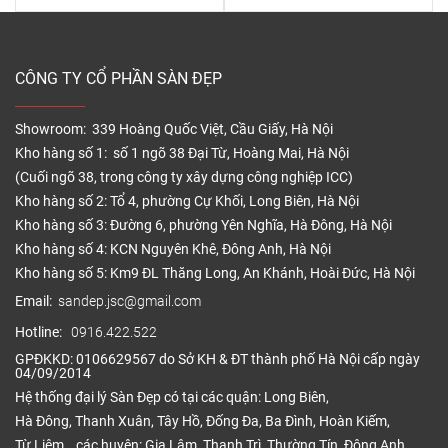
CÔNG TY CỔ PHẦN SÀN ĐẸP
Showroom: 339 Hoàng Quốc Việt, Cầu Giấy, Hà Nội
Kho hàng số 1: số 1 ngõ 38 Đại Từ, Hoàng Mai, Hà Nội
(Cuối ngõ 38, trong công ty xây dựng công nghiệp ICC)
Kho hàng số 2: Tổ 4, phường Cự Khối, Long Biên, Hà Nội
Kho hàng số 3: Đường 6, phường Yên Nghĩa, Hà Đông, Hà Nội
Kho hàng số 4: KCN Nguyên Khê, Đông Anh, Hà Nội
Kho hàng số 5: Km9 ĐL Thăng Long, An Khánh, Hoài Đức, Hà Nội
Email:
sandep.jsc@gmail.com
Hotline:
0916.422.522
GPĐKKD: 0106629567 do Sở KH & ĐT thành phố Hà Nội cấp ngày
04/09/2014
Hệ thống đại lý Sàn Đẹp có tại các quận: Long Biên,
Hà Đông, Thanh Xuân, Tây Hồ, Đống Đa, Ba Đình, Hoàn Kiếm,
Từ Liêm… các huyện: Gia Lâm, Thanh Trì, Thường Tín, Đông Anh,