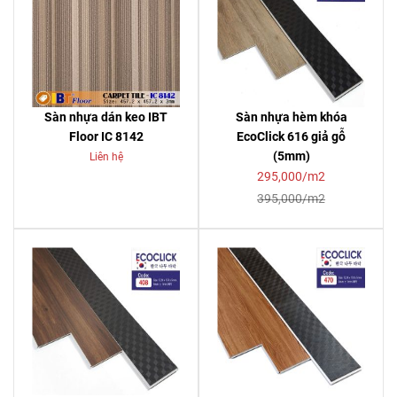
Sàn nhựa dán keo IBT
Sàn nhựa hèm khóa
Floor IC 8142
EcoClick 616 giả gỗ
(5mm)
Liên hệ
295,000/m2
395,000/m2