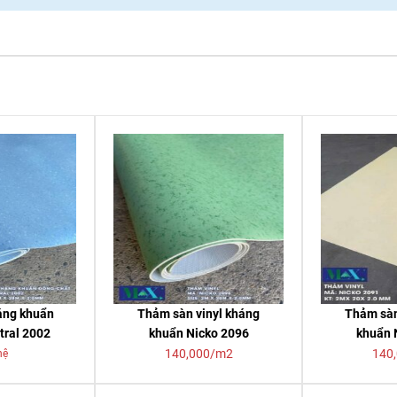
háng khuẩn
Thảm sàn vinyl kháng
Thảm sàn
tral 2002
khuẩn Nicko 2096
khuẩn 
140,000/m2
140
hệ