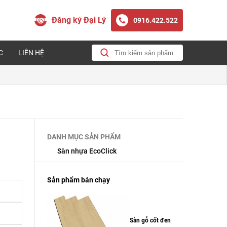
Đăng ký Đại Lý
0916.422.522
C
LIÊN HỆ
DANH MỤC SẢN PHẨM
Sàn nhựa EcoClick
Sản phẩm bán chạy
Sàn gỗ cốt đen