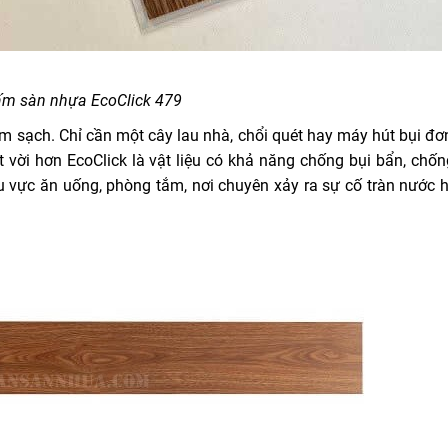
ấm sàn nhựa EcoClick 479
m sạch. Chỉ cần một cây lau nhà, chổi quét hay máy hút bụi đơn
t vời hơn EcoClick là vật liệu có khả năng chống bụi bẩn, chố
hu vực ăn uống, phòng tắm, nơi chuyên xảy ra sự cố tràn nước h