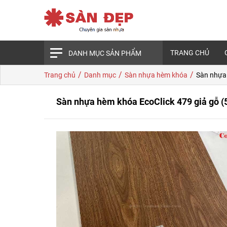
TRANG CHỦ
DANH MỤC SẢN PHẨM
/
/
/
Trang chủ
Danh mục
Sàn nhựa hèm khóa
Sàn nhựa
Sàn nhựa hèm khóa EcoClick 479 giả gỗ 