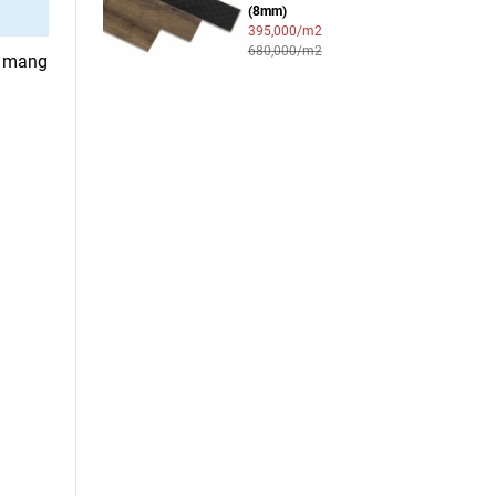
(8mm)
395,000/m2
680,000/m2
n mang