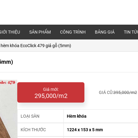
GIỚI THIỆU
SẢN PHẨM
CÔNG TRÌNH
BẢNG GIÁ
TIN TỨ
 hèm khóa EcoClick 479 giả gỗ (5mm)
(5mm)
Giá mới:
GIÁ CŨ:
395,000/m2
295,000/m2
LOẠI SÀN
Hèm khóa
KÍCH THƯỚC
1224 x 153 x 5 mm