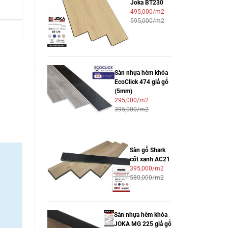
Joka BT230
495,000/m2
595,000/m2
Sàn nhựa hèm khóa
EcoClick 474 giả gỗ
(5mm)
295,000/m2
395,000/m2
Sàn gỗ Shark
cốt xanh AC21
395,000/m2
580,000/m2
Sàn nhựa hèm khóa
JOKA MG 225 giả gỗ