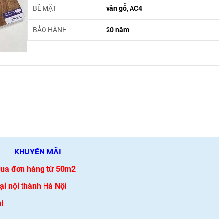
BỀ MẶT
vân gỗ, AC4
BẢO HÀNH
20 năm
KHUYẾN MÃI
 mua đơn hàng từ 50m2
i nội thành Hà Nội
í