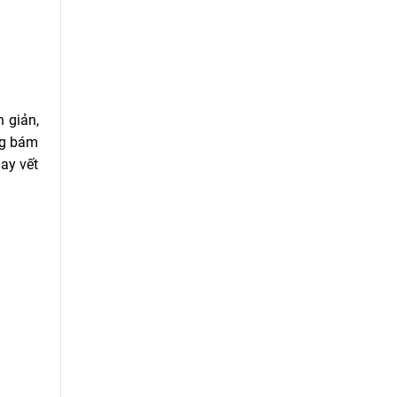
 giản,
ng bám
ay vết