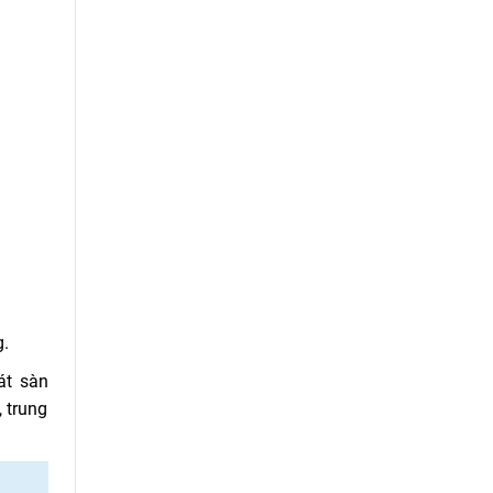
g.
át sàn
 trung