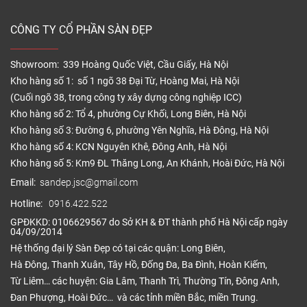
CÔNG TY CỔ PHẦN SÀN ĐẸP
Showroom: 339 Hoàng Quốc Việt, Cầu Giấy, Hà Nội
Kho hàng số 1: số 1 ngõ 38 Đại Từ, Hoàng Mai, Hà Nội
(Cuối ngõ 38, trong công ty xây dựng công nghiệp ICC)
Kho hàng số 2: Tổ 4, phường Cự Khối, Long Biên, Hà Nội
Kho hàng số 3: Đường 6, phường Yên Nghĩa, Hà Đông, Hà Nội
Kho hàng số 4: KCN Nguyên Khê, Đông Anh, Hà Nội
Kho hàng số 5: Km9 ĐL Thăng Long, An Khánh, Hoài Đức, Hà Nội
Email:
sandep.jsc@gmail.com
Hotline:
0916.422.522
GPĐKKD: 0106629567 do Sở KH & ĐT thành phố Hà Nội cấp ngày
04/09/2014
Hệ thống đại lý Sàn Đẹp có tại các quận: Long Biên,
Hà Đông, Thanh Xuân, Tây Hồ, Đống Đa, Ba Đình, Hoàn Kiếm,
Từ Liêm… các huyện: Gia Lâm, Thanh Trì, Thường Tín, Đông Anh,
Đan Phượng, Hoài Đức… và các tỉnh miền Bắc, miền Trung.