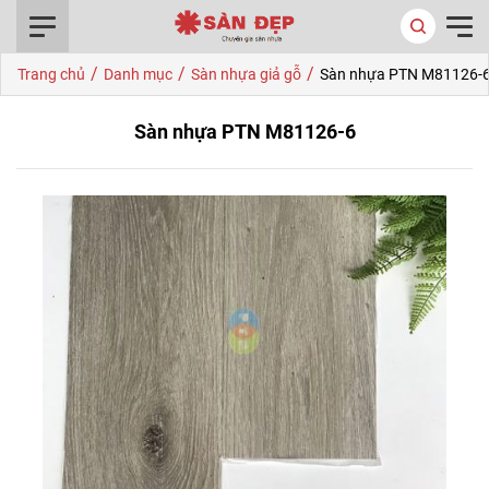
0916.422.522
/
/
/
Trang chủ
Danh mục
Sàn nhựa giả gỗ
Sàn nhựa PTN M81126-
Sàn nhựa PTN M81126-6