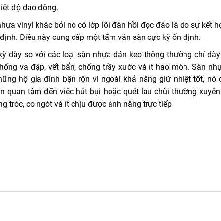
hiệt độ dao động.
ựa vinyl khác bỏi nó có lớp lõi đàn hồi đọc đáo là do sự kết h
n định. Điều này cung cấp một tấm ván sàn cực kỳ ổn định.
kỳ dày so với các loại sàn nhựa dán keo thông thường chỉ dà
ng va đập, vết bẩn, chống trầy xước và ít hao mòn. Sàn nh
ững hộ gia đình bận rộn vì ngoài khả năng giữ nhiệt tốt, nó 
ần quan tâm đến việc hút bụi hoặc quét lau chùi thường xuyên
 tróc, co ngót và ít chịu được ánh nắng trực tiếp