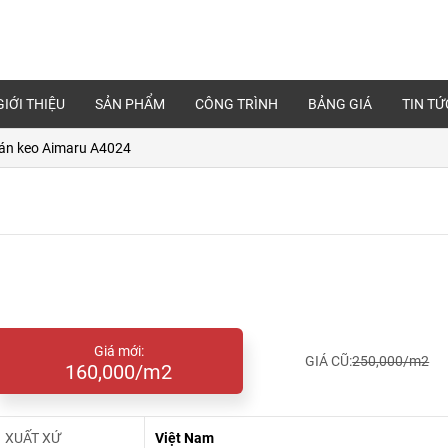
GIỚI THIỆU
SẢN PHẨM
CÔNG TRÌNH
BẢNG GIÁ
TIN TỨ
án keo Aimaru A4024
Giá mới:
GIÁ CŨ:
250,000/m2
160,000/m2
XUẤT XỨ
Việt Nam