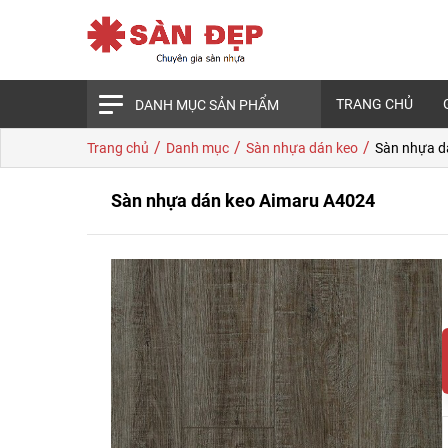
TRANG CHỦ
DANH MỤC SẢN PHẨM
/
/
/
Trang chủ
Danh mục
Sàn nhựa dán keo
Sàn nhựa d
Sàn nhựa dán keo Aimaru A4024