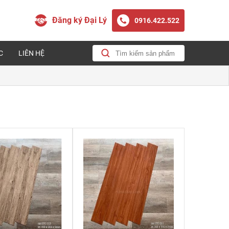
Đăng ký Đại Lý
0916.422.522
C
LIÊN HỆ