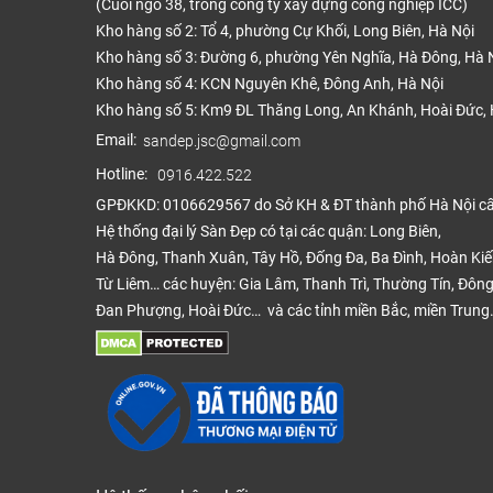
(Cuối ngõ 38, trong công ty xây dựng công nghiệp ICC)
Kho hàng số 2: Tổ 4, phường Cự Khối, Long Biên, Hà Nội
Kho hàng số 3: Đường 6, phường Yên Nghĩa, Hà Đông, Hà 
Kho hàng số 4: KCN Nguyên Khê, Đông Anh, Hà Nội
Kho hàng số 5: Km9 ĐL Thăng Long, An Khánh, Hoài Đức, 
Email:
sandep.jsc@gmail.com
Hotline:
0916.422.522
GPĐKKD: 0106629567 do Sở KH & ĐT thành phố Hà Nội c
Hệ thống đại lý Sàn Đẹp có tại các quận: Long Biên,
Hà Đông, Thanh Xuân, Tây Hồ, Đống Đa, Ba Đình, Hoàn Ki
Từ Liêm… các huyện: Gia Lâm, Thanh Trì, Thường Tín, Đông
Đan Phượng, Hoài Đức… và các tỉnh miền Bắc, miền Trung