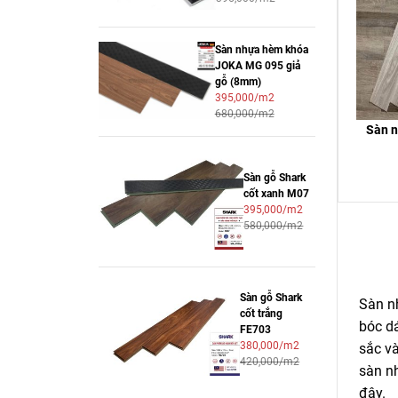
Sàn nhựa hèm khóa
JOKA MG 095 giả
gỗ (8mm)
395,000/m2
680,000/m2
Sàn n
Sàn gỗ Shark
cốt xanh M07
395,000/m2
580,000/m2
Sàn gỗ Shark
Sàn n
cốt trắng
bóc d
FE703
380,000/m2
sắc và
420,000/m2
sàn nh
đây.