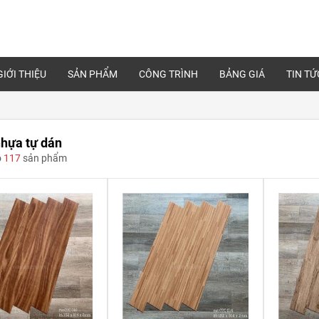
GIỚI THIỆU
SẢN PHẨM
CÔNG TRÌNH
BẢNG GIÁ
TIN TỨ
hựa tự dán
ó
117
sản phẩm