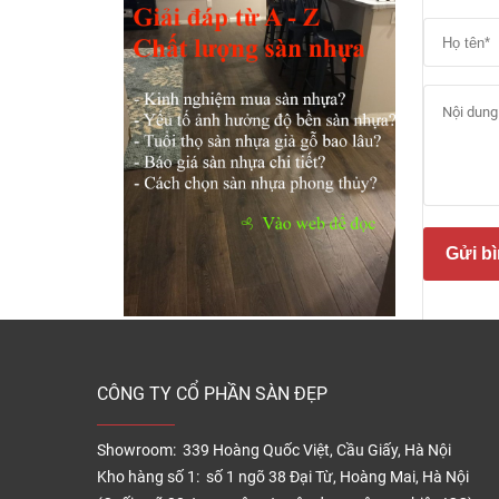
Cấu 
Sàn n
Gửi bì
nhựa v
sử dụn
Nhựa P
có độc
CÔNG TY CỔ PHẦN SÀN ĐẸP
Sàn vi
bảo d
Showroom: 339 Hoàng Quốc Việt, Cầu Giấy, Hà Nội
Cấu tạ
Kho hàng số 1: số 1 ngõ 38 Đại Từ, Hoàng Mai, Hà Nội