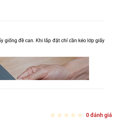
ất lượng. LH 0916.422.522 để nhận báo giá sàn
y giống đề can. Khi lắp đặt chỉ cần kéo lớp giấy
0 đánh giá