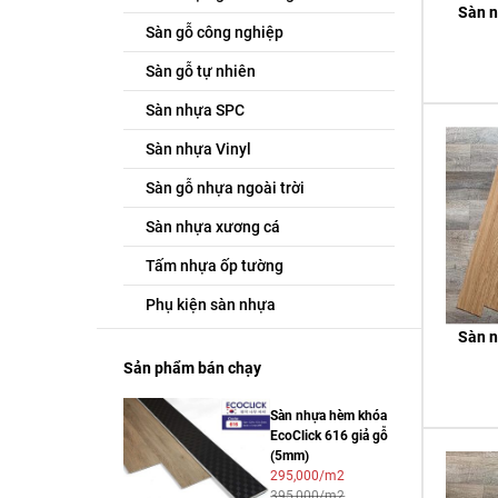
Sàn n
Sàn gỗ công nghiệp
Sàn gỗ tự nhiên
Sàn nhựa SPC
Sàn nhựa Vinyl
Sàn gỗ nhựa ngoài trời
Sàn nhựa xương cá
Tấm nhựa ốp tường
Phụ kiện sàn nhựa
Sàn n
Sản phẩm bán chạy
Sàn nhựa hèm khóa
EcoClick 616 giả gỗ
(5mm)
295,000/m2
395,000/m2