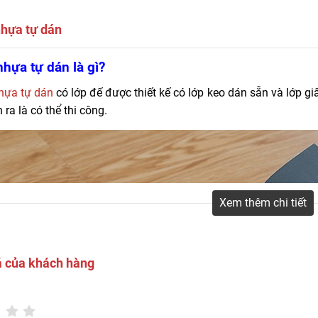
hựa tự dán
àn nhựa tự dán giả gỗ giá rẻ chỉ từ 85.000đ/m2 với mẫu mã đa dạng, ch
hựa tự dán là gì?
tự dính có keo dán sẵn.
hựa tự dán
có lớp đế được thiết kế có lớp keo dán sẵn và lớp giấ
 ra là có thể thi công.
Xem thêm chi tiết
á của khách hàng