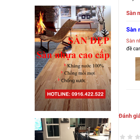
Sàn n
Bán s
Sàn n
nhựa 
Sàn n
đề can
Đánh gi