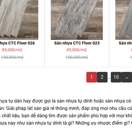
hựa CTC Floor 026
Sàn nhựa CTC Floor 023
Sàn nh
85,000/m2
85,000/m2
150,000/m2
150,000/m2
1
2
…
10
→
hựa tự dán
hay được gọi là sàn nhựa tự dính hoặc sàn nhựa có 
án
: Giải pháp lát sàn giá rẻ thông minh, đáp ứng mọi nhu cầu 
 chất liệu, bạn dễ dàng tìm được sản phẩm phù hợp với mọi khôn
ựa này như sàn nhựa tự dính là gì? Những ưu nhược điểm gì? Có