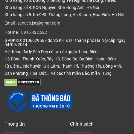
Kho hàng số 3: Đường 6, phường Yên Nghĩa, Hà Đông, Hà Nội
Kho hàng số 4: KCN Nguyên Khê, Đông Anh, Hà Nội
Kho hàng số 5: Km9 ĐL Thăng Long, An Khánh, Hoài Đức, Hà Nội
Email:
sandep.jsc@gmail.com
Hotline:
0916.422.522
GPĐKKD: 0106629567 do Sở KH & ĐT thành phố Hà Nội cấp ngày
04/09/2014
Hệ thống đại lý Sàn Đẹp có tại các quận: Long Biên,
Hà Đông, Thanh Xuân, Tây Hồ, Đống Đa, Ba Đình, Hoàn Kiếm,
Từ Liêm… các huyện: Gia Lâm, Thanh Trì, Thường Tín, Đông Anh,
Đan Phượng, Hoài Đức… và các tỉnh miền Bắc, miền Trung.
Thông tin
Chính sách