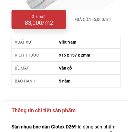
Giá mới:
GIÁ CŨ:
155,000/m2
83,000/m2
XUẤT XỨ
Việt Nam
KÍCH THƯỚC
915 x 157 x 2mm
BỀ MẶT
Vân gỗ
BẢO HÀNH
5 năm
Thông tin chi tiết sản phẩm
Sàn nhựa bóc dán Glotex D269
là dòng sản phẩm