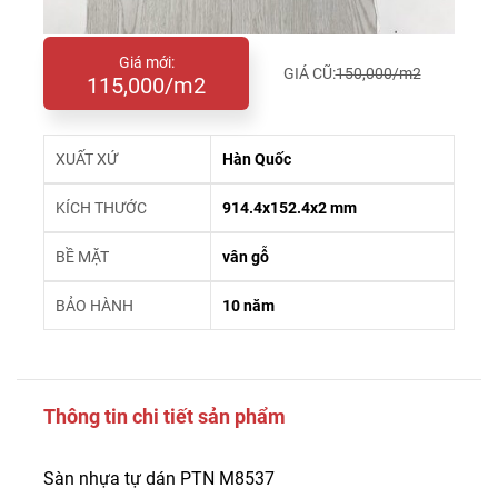
Giá mới:
GIÁ CŨ:
150,000/m2
115,000/m2
XUẤT XỨ
Hàn Quốc
KÍCH THƯỚC
914.4x152.4x2 mm
BỀ MẶT
vân gỗ
BẢO HÀNH
10 năm
Thông tin chi tiết sản phẩm
Sàn nhựa tự dán PTN M8537