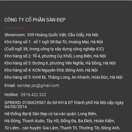
CÔNG TY CỔ PHẦN SÀN ĐẸP
Showroom: 339 Hoàng Quốc Việt, Cầu Giấy, Hà Nội
Kho hàng số 1: số 1 ngõ 38 Đại Từ, Hoàng Mai, Hà Nội
(Cuối ngõ 38, trong công ty xây dựng công nghiệp ICC)
Kho hàng số 2: Tổ 4, phường Cự Khối, Long Biên, Hà Nội
Kho hàng số 3: Đường 6, phường Yên Nghĩa, Hà Đông, Hà Nội
Kho hàng số 4: KCN Nguyên Khê, Đông Anh, Hà Nội
Kho hàng số 5: Km9 ĐL Thăng Long, An Khánh, Hoài Đức, Hà Nội
Email:
sandep.jsc@gmail.com
Hotline:
0916.422.522
GPĐKKD: 0106629567 do Sở KH & ĐT thành phố Hà Nội cấp ngày
04/09/2014
Hệ thống đại lý Sàn Đẹp có tại các quận: Long Biên,
Hà Đông, Thanh Xuân, Tây Hồ, Đống Đa, Ba Đình, Hoàn Kiếm,
Từ Liêm… các huyện: Gia Lâm, Thanh Trì, Thường Tín, Đông Anh,