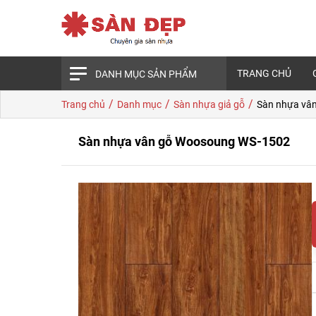
TRANG CHỦ
DANH MỤC SẢN PHẨM
/
/
/
Trang chủ
Danh mục
Sàn nhựa giả gỗ
Sàn nhựa vâ
Sàn nhựa vân gỗ Woosoung WS-1502