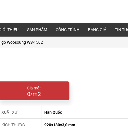
GIỚI THIỆU
SẢN PHẨM
CÔNG TRÌNH
BẢNG GIÁ
TIN TỨ
n gỗ Woosoung WS-1502
Giá mới:
0/m2
XUẤT XỨ
Hàn Quốc
KÍCH THƯỚC
920x180x3,0 mm