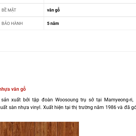
BỀ MẶT
vân gỗ
BẢO HÀNH
5 năm
nhựa vân gỗ
n xuất bởi tập đoàn Woosoung trụ sở tại Mamyeong-ri, 
ất sàn nhựa vinyl. Xuất hiện tại thị trường năm 1986 và đã g