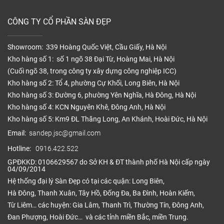
CÔNG TY CỔ PHẦN SÀN ĐẸP
Showroom: 339 Hoàng Quốc Việt, Cầu Giấy, Hà Nội
Kho hàng số 1: số 1 ngõ 38 Đại Từ, Hoàng Mai, Hà Nội
(Cuối ngõ 38, trong công ty xây dựng công nghiệp ICC)
Kho hàng số 2: Tổ 4, phường Cự Khối, Long Biên, Hà Nội
Kho hàng số 3: Đường 6, phường Yên Nghĩa, Hà Đông, Hà Nội
Kho hàng số 4: KCN Nguyên Khê, Đông Anh, Hà Nội
Kho hàng số 5: Km9 ĐL Thăng Long, An Khánh, Hoài Đức, Hà Nội
Email:
sandep.jsc@gmail.com
Hotline:
0916.422.522
GPĐKKD: 0106629567 do Sở KH & ĐT thành phố Hà Nội cấp ngày
04/09/2014
Hệ thống đại lý Sàn Đẹp có tại các quận: Long Biên,
Hà Đông, Thanh Xuân, Tây Hồ, Đống Đa, Ba Đình, Hoàn Kiếm,
Từ Liêm… các huyện: Gia Lâm, Thanh Trì, Thường Tín, Đông Anh,
Đan Phượng, Hoài Đức… và các tỉnh miền Bắc, miền Trung.