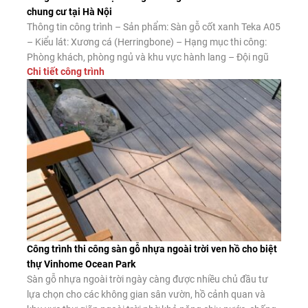
chung cư tại Hà Nội
Thông tin công trình – Sản phẩm: Sàn gỗ cốt xanh Teka A05
– Kiểu lát: Xương cá (Herringbone) – Hạng mục thi công:
Phòng khách, phòng ngủ và khu vực hành lang – Đội ngũ
Chi tiết công trình
thi công: Sàn Đẹp Ưu điểm của sàn gỗ xương cá cốt xanh
Teka A05 Ngoài vẻ đẹp nổi […]
Công trình thi công sàn gỗ nhựa ngoài trời ven hồ cho biệt
thự Vinhome Ocean Park
Sàn gỗ nhựa ngoài trời ngày càng được nhiều chủ đầu tư
lựa chọn cho các không gian sân vườn, hồ cảnh quan và