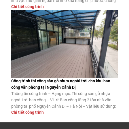
khu vực thư giãn ngoài trời nhờ khả năng chịu nước, chống
Chi tiết công trình
mối mọt và độ bền vượt trội. Dưới đây là công trình thực tế
thi công sàn gỗ nhựa […]
Công trình thi công sàn gỗ nhựa ngoài trời cho khu ban
công văn phòng tại Nguyễn Cảnh Dị
Thông tin công trình – Hạng mục: Thi công sàn gỗ nhựa
ngoài trời ban công – Vị trí: Ban công tầng 2 tòa nhà văn
phòng tại phố Nguyễn Cảnh Dị – Hà Nội – Vật liệu sử dụng:
Chi tiết công trình
Sàn gỗ nhựa ngoài trời Tecwood mã MS140K25 màu Coffee
– Diện tích thi công: […]