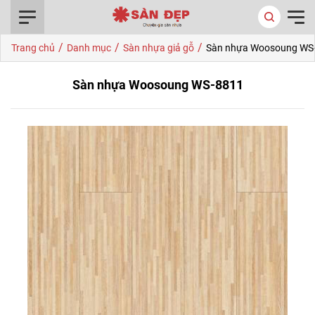
0916.422.522
/
/
/
Trang chủ
Danh mục
Sàn nhựa giả gỗ
Sàn nhựa Woosoung WS
Sàn nhựa Woosoung WS-8811