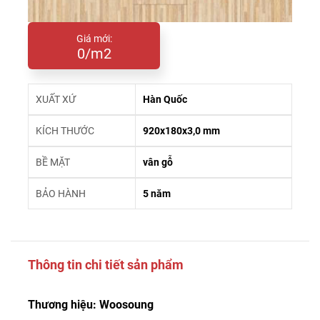
Giá mới:
0/m2
XUẤT XỨ
Hàn Quốc
KÍCH THƯỚC
920x180x3,0 mm
BỀ MẶT
vân gỗ
BẢO HÀNH
5 năm
Thông tin chi tiết sản phẩm
Thương hiệu: Woosoung