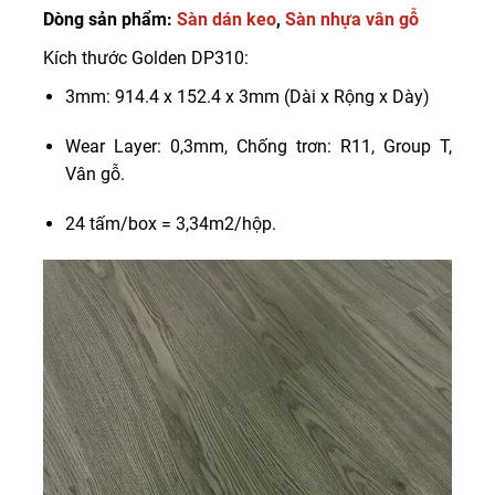
Dòng sản phẩm:
Sàn dán keo
,
Sàn nhựa vân gỗ
Kích thước Golden DP310:
3mm: 914.4 x 152.4 x 3mm (Dài x Rộng x Dày)
Wear Layer: 0,3mm, Chống trơn: R11, Group T,
Vân gỗ.
24 tấm/box = 3,34m2/hộp.