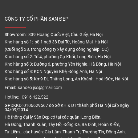
CÔNG TY CỔ PHẦN SÀN ĐẸP
Showroom: 339 Hoàng Quốc Việt, Cầu Giấy, Hà Nội
Kho hàng số 1: số 1 ngõ 38 Đại Từ, Hoàng Mai, Hà Nội
(Cuối ngõ 38, trong công ty xây dựng công nghiệp ICC)
Kho hàng số 2: Tổ 4, phường Cự Khối, Long Biên, Hà Nội
Kho hàng số 3: Đường 6, phường Yên Nghĩa, Hà Đông, Hà Nội
Kho hàng số 4: KCN Nguyên Khê, Đông Anh, Hà Nội
Kho hàng số 5: Km9 ĐL Thăng Long, An Khánh, Hoài Đức, Hà Nội
Email:
sandep.jsc@gmail.com
Hotline:
0916.422.522
GPĐKKD: 0106629567 do Sở KH & ĐT thành phố Hà Nội cấp ngày
04/09/2014
Hệ thống đại lý Sàn Đẹp có tại các quận: Long Biên,
Hà Đông, Thanh Xuân, Tây Hồ, Đống Đa, Ba Đình, Hoàn Kiếm,
Từ Liêm… các huyện: Gia Lâm, Thanh Trì, Thường Tín, Đông Anh,