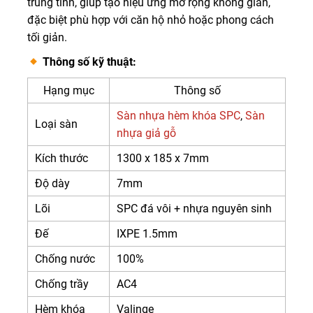
trung tính, giúp tạo hiệu ứng mở rộng không gian,
đặc biệt phù hợp với căn hộ nhỏ hoặc phong cách
tối giản.
Thông số kỹ thuật:
Hạng mục
Thông số
Sàn nhựa hèm khóa SPC
,
Sàn
Loại sàn
nhựa giả gỗ
Kích thước
1300 x 185 x 7mm
Độ dày
7mm
Lõi
SPC đá vôi + nhựa nguyên sinh
Đế
IXPE 1.5mm
Chống nước
100%
Chống trầy
AC4
Hèm khóa
Valinge