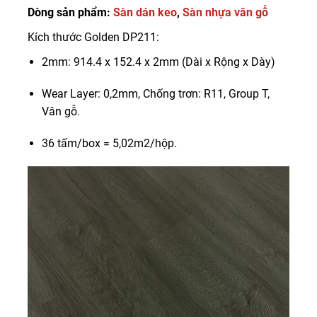
Dòng sản phẩm:
Sàn dán keo
,
Sàn nhựa vân gỗ
Kích thước Golden DP211:
2mm: 914.4 x 152.4 x 2mm (Dài x Rộng x Dày)
Wear Layer: 0,2mm, Chống trơn: R11, Group T,
Vân gỗ.
36 tấm/box = 5,02m2/hộp.