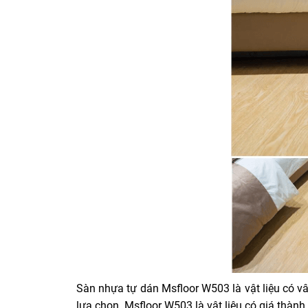
Sàn nhựa tự dán Msfloor W503 là vật liệu có v
lựa chọn. Msfloor W503 là vật liệu có giá thành