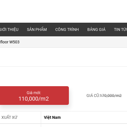
GIỚI THIỆU
SẢN PHẨM
CÔNG TRÌNH
BẢNG GIÁ
TIN TỨ
floor W503
Giá mới:
GIÁ CŨ:
170,000/m2
110,000/m2
XUẤT XỨ
Việt Nam