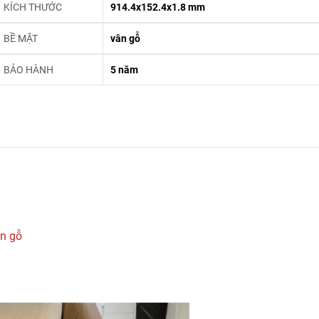
KÍCH THƯỚC
914.4x152.4x1.8 mm
BỀ MẶT
vân gỗ
BẢO HÀNH
5 năm
n gỗ