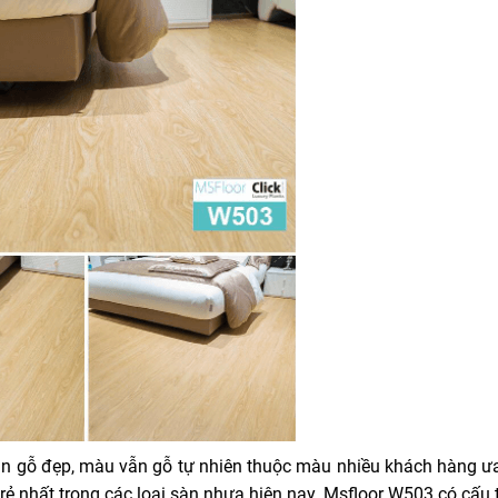
ân gỗ đẹp, màu vẫn gỗ tự nhiên thuộc màu nhiều khách hàng ưa
 rẻ nhất trong các loại sàn nhựa hiện nay. Msfloor W503 có cấu 