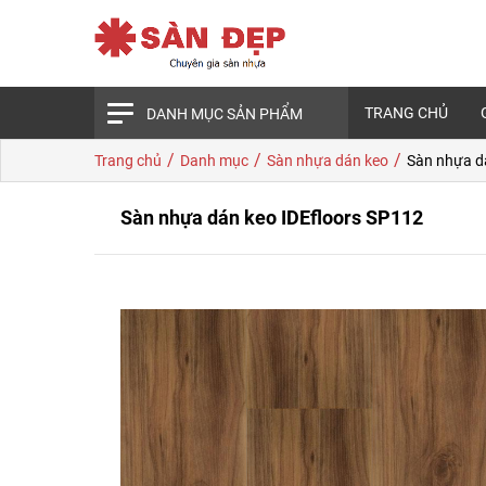
TRANG CHỦ
DANH MỤC SẢN PHẨM
/
/
/
Trang chủ
Danh mục
Sàn nhựa dán keo
Sàn nhựa d
Sàn nhựa dán keo IDEfloors SP112