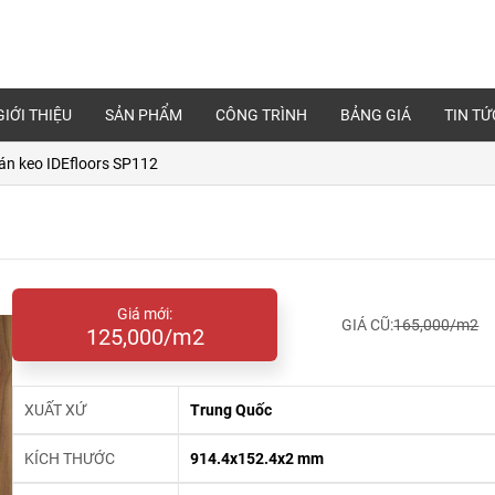
GIỚI THIỆU
SẢN PHẨM
CÔNG TRÌNH
BẢNG GIÁ
TIN TỨ
án keo IDEfloors SP112
Giá mới:
GIÁ CŨ:
165,000/m2
125,000/m2
XUẤT XỨ
Trung Quốc
KÍCH THƯỚC
914.4x152.4x2 mm