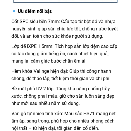
Ưu điểm nổi bật:
Cốt SPC siêu bền 7mm: Cấu tạo từ bột đá và nhựa
nguyên sinh giúp sàn chịu lực tốt, chống nước tuyệt
đối, và an toàn cho sức khỏe người sử dụng.
Lớp đế IXPE 1.5mm: Tích hợp sẵn lớp đệm cao cấp
có tác dụng giảm tiếng ồn, cách nhiệt hiệu quả,
mang lại cảm giác bước chân êm ái.
Hèm khóa Valinge hiện đại: Giúp thi công nhanh
chóng, dễ tháo lắp, tiết kiệm thời gian và chi phí.
Bề mặt phủ UV 2 lớp: Tăng khả năng chống trầy
xước, chống phai màu, giữ cho sàn luôn sáng đẹp
như mới sau nhiều năm sử dụng.
Vân gỗ tự nhiên tinh xảo: Màu sắc HS71 mang nét
ấm áp, sang trọng, phù hợp cho nhiều phong cách
nội thất – từ hiện đại, tối giản đến cổ điển.