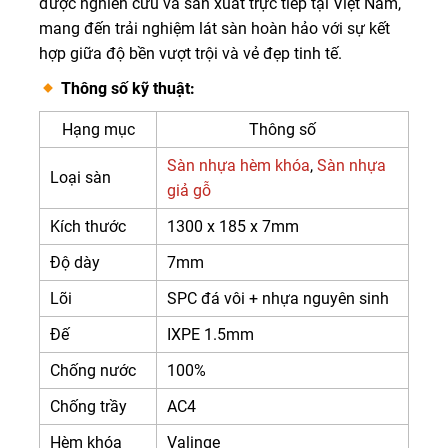
được nghiên cứu và sản xuất trực tiếp tại Việt Nam,
mang đến trải nghiệm lát sàn hoàn hảo với sự kết
hợp giữa độ bền vượt trội và vẻ đẹp tinh tế.
Thông số kỹ thuật:
Hạng mục
Thông số
Sàn nhựa hèm khóa
,
Sàn nhựa
Loại sàn
giả gỗ
Kích thước
1300 x 185 x 7mm
Độ dày
7mm
Lõi
SPC đá vôi + nhựa nguyên sinh
Đế
IXPE 1.5mm
Chống nước
100%
Chống trầy
AC4
Hèm khóa
Valinge