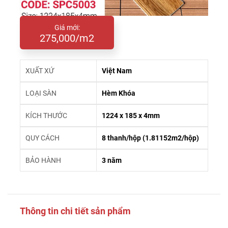
Giá mới:
275,000/m2
XUẤT XỨ
Việt Nam
LOẠI SÀN
Hèm Khóa
KÍCH THƯỚC
1224 x 185 x 4mm
QUY CÁCH
8 thanh/hộp (1.81152m2/hộp)
BẢO HÀNH
3 năm
Thông tin chi tiết sản phẩm