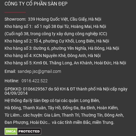
CÔNG TY CỔ PHẦN SÀN ĐẸP
Showroom: 339 Hoàng Quốc Việt, Cầu Giấy, Hà Nội
Kho hàng số 1: số 1 ngõ 38 Đại Từ, Hoàng Mai, Hà Nội
(Cuối ngõ 38, trong công ty xây dựng công nghiệp ICC)
Kho hàng số 2: Tổ 4, phường Cự Khối, Long Biên, Hà Nội
Kho hàng số 3: Đường 6, phường Yên Nghĩa, Hà Đông, Hà Nội
Kho hàng số 4: KCN Nguyên Khê, Đông Anh, Hà Nội
Kho hàng số 5: Km9 ĐL Thăng Long, An Khánh, Hoài Đức, Hà Nội
Email:
sandep.jsc@gmail.com
Hotline:
0916.422.522
GPĐKKD: 0106629567 do Sở KH & ĐT thành phố Hà Nội cấp ngày
04/09/2014
Hệ thống đại lý Sàn Đẹp có tại các quận: Long Biên,
Hà Đông, Thanh Xuân, Tây Hồ, Đống Đa, Ba Đình, Hoàn Kiếm,
Từ Liêm… các huyện: Gia Lâm, Thanh Trì, Thường Tín, Đông Anh,
Đan Phượng, Hoài Đức… và các tỉnh miền Bắc, miền Trung.