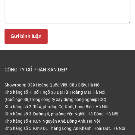
thống như gỗ tự nhiên hay gạch men, chính vì vậy
nó ngày càng được ưa chuộng.
Cấu tạo nhựa ốp tường
Gửi bình luận
CÔNG TY CỔ PHẦN SÀN ĐẸP
Showroom: 339 Hoàng Quốc Việt, Cầu Giấy, Hà Nội
Kho hàng số 1: số 1 ngõ 38 Đại Từ, Hoàng Mai, Hà Nội
(Cuối ngõ 38, trong công ty xây dựng công nghiệp ICC)
Tấm nhựa ốp tường thường có cấu tạo gồm 4 lớp
Kho hàng số 2: Tổ 4, phường Cự Khối, Long Biên, Hà Nội
Lớp (4 lớp)
Tác dụng
Kho hàng số 3: Đường 6, phường Yên Nghĩa, Hà Đông, Hà Nội
Kho hàng số 4: KCN Nguyên Khê, Đông Anh, Hà Nội
Giúp chống mòn, nấm mốc,
Kho hàng số 5: Km9 ĐL Thăng Long, An Khánh, Hoài Đức, Hà Nội
nước, và bay màu, đồng thời
Lớp bảo vệ