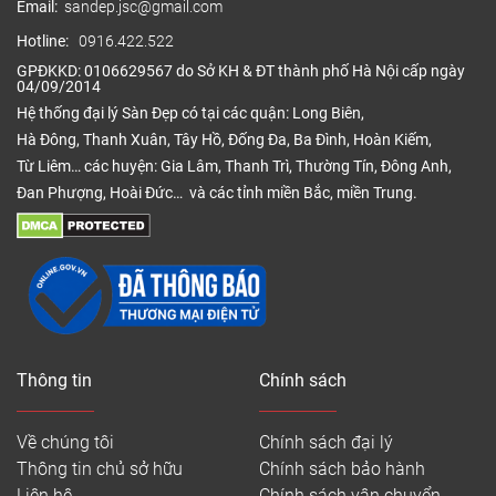
Email:
sandep.jsc@gmail.com
tăng độ bền, chống xước và làm
bề mặt
rõ nét đường vân, giữ cho tấm
Hotline:
0916.422.522
ốp luôn mới đẹp.
GPĐKKD: 0106629567 do Sở KH & ĐT thành phố Hà Nội cấp ngày
04/09/2014
Phong cách thiết kế hiện đại lấy
Hệ thống đại lý Sàn Đẹp có tại các quận: Long Biên,
cảm hứng từ các hoa văn vân
Hà Đông, Thanh Xuân, Tây Hồ, Đống Đa, Ba Đình, Hoàn Kiếm,
Lớp trang trí
gỗ, vân đá đang là xu hướng
Từ Liêm… các huyện: Gia Lâm, Thanh Trì, Thường Tín, Đông Anh,
được ưa chuộng hiện nay.
Đan Phượng, Hoài Đức… và các tỉnh miền Bắc, miền Trung.
Tăng cường độ bám dính giữa
Lớp keo kết
màng film và cốt nhựa, đồng
dính
thời có khả năng chịu nhiệt và
kháng hóa chất.
Với thành phần chính từ nhựa
Thông tin
Chính sách
PVC và bột đá, sản phẩm chống
Lớp đế nhựa
cong vênh, chống nước, và có
khả năng chịu lực, đàn hồi tốt.
Về chúng tôi
Chính sách đại lý
Thông tin chủ sở hữu
Chính sách bảo hành
Liên hệ
Chính sách vận chuyển