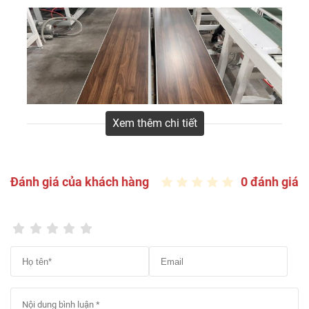
Nano, lam sóng với mẫu mã đa dạng, đẹp, bền, giá rẻ,
phù hợp thi công cho nhiều không gian nội ngoại thất
như phòng khách, phòng ngủ, phòng bếp, nhà tắm, văn
phòng... LH 0916.422.522 nhận báo giá tấm nhựa ốp
tường mới nhất.
Xem thêm chi tiết
Đánh giá của khách hàng
0 đánh giá
Tấm nhựa ốp tường
là một loại vật liệu xây dựng
được sử dụng rộng rãi trong trang trí nội thất. Nó
được làm từ nhựa PVC (Polyvinyl Chloride) kết hợp
với các chất phụ gia khác để tạo thành tấm phẳng,
có độ cứng nhất định. Tấm nhựa ốp tường có nhiều
ưu điểm vượt trội so với các loại vật liệu truyền