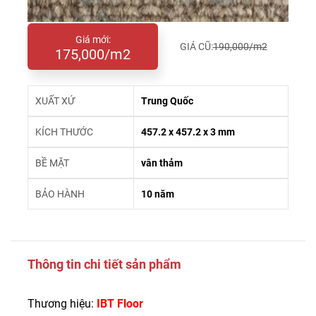
Giá mới:
GIÁ CŨ:
190,000/m2
175,000/m2
XUẤT XỨ
Trung Quốc
KÍCH THƯỚC
457.2 x 457.2 x 3 mm
BỀ MẶT
vân thảm
BẢO HÀNH
10 năm
Thông tin chi tiết sản phẩm
Thương hiệu:
IBT Floor