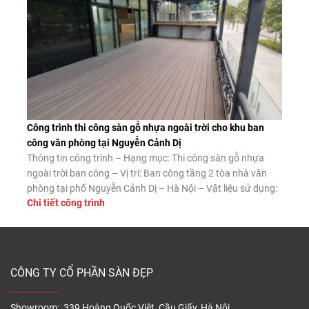
Công trình thi công sàn gỗ nhựa ngoài trời cho khu ban
công văn phòng tại Nguyễn Cảnh Dị
Thông tin công trình – Hạng mục: Thi công sàn gỗ nhựa
ngoài trời ban công – Vị trí: Ban công tầng 2 tòa nhà văn
phòng tại phố Nguyễn Cảnh Dị – Hà Nội – Vật liệu sử dụng:
Chi tiết công trình
Sàn gỗ nhựa ngoài trời Tecwood mã MS140K25 màu Coffee
– Diện tích thi công: […]
CÔNG TY CỔ PHẦN SÀN ĐẸP
Showroom: 339 Hoàng Quốc Việt, Cầu Giấy, Hà Nội