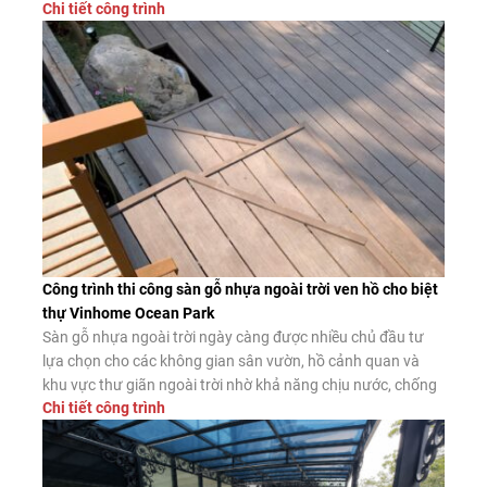
Chi tiết công trình
thi công: Sàn Đẹp Ưu điểm của sàn gỗ xương cá cốt xanh
Teka A05 Ngoài vẻ đẹp nổi […]
Công trình thi công sàn gỗ nhựa ngoài trời ven hồ cho biệt
thự Vinhome Ocean Park
Sàn gỗ nhựa ngoài trời ngày càng được nhiều chủ đầu tư
lựa chọn cho các không gian sân vườn, hồ cảnh quan và
khu vực thư giãn ngoài trời nhờ khả năng chịu nước, chống
Chi tiết công trình
mối mọt và độ bền vượt trội. Dưới đây là công trình thực tế
thi công sàn gỗ nhựa […]