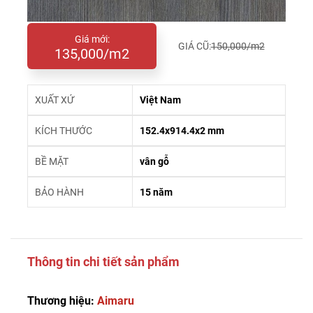
Giá mới:
GIÁ CŨ:
150,000/m2
135,000/m2
XUẤT XỨ
Việt Nam
KÍCH THƯỚC
152.4x914.4x2 mm
BỀ MẶT
vân gỗ
BẢO HÀNH
15 năm
Thông tin chi tiết sản phẩm
Thương hiệu:
Aimaru