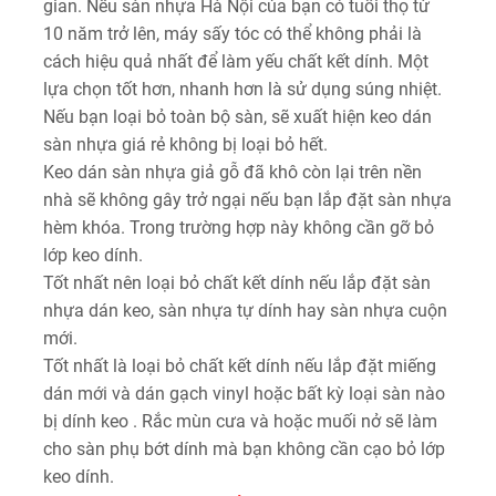
gian. Nếu sàn nhựa Hà Nội của bạn có tuổi thọ từ
10 năm trở lên, máy sấy tóc có thể không phải là
cách hiệu quả nhất để làm yếu chất kết dính. Một
lựa chọn tốt hơn, nhanh hơn là sử dụng súng nhiệt.
Nếu bạn loại bỏ toàn bộ sàn, sẽ xuất hiện keo dán
sàn nhựa giá rẻ không bị loại bỏ hết.
Keo dán sàn nhựa giả gỗ đã khô còn lại trên nền
nhà sẽ không gây trở ngại nếu bạn lắp đặt sàn nhựa
hèm khóa. Trong trường hợp này không cần gỡ bỏ
lớp keo dính.
Tốt nhất nên loại bỏ chất kết dính nếu lắp đặt sàn
nhựa dán keo, sàn nhựa tự dính hay sàn nhựa cuộn
mới.
Tốt nhất là loại bỏ chất kết dính nếu lắp đặt miếng
dán mới và dán gạch vinyl hoặc bất kỳ loại sàn nào
bị dính keo . Rắc mùn cưa và hoặc muối nở sẽ làm
cho sàn phụ bớt dính mà bạn không cần cạo bỏ lớp
keo dính.