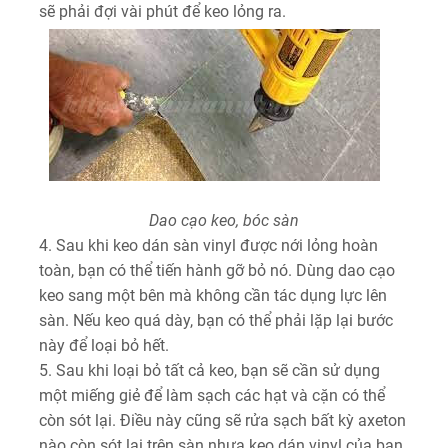
sẽ phải đợi vài phút để keo lỏng ra.
Dao cạo keo, bóc sàn
4. Sau khi keo dán sàn vinyl được nới lỏng hoàn
toàn, bạn có thể tiến hành gỡ bỏ nó. Dùng dao cạo
keo sang một bên mà không cần tác dụng lực lên
sàn. Nếu keo quá dày, bạn có thể phải lặp lại bước
này để loại bỏ hết.
5. Sau khi loại bỏ tất cả keo, bạn sẽ cần sử dụng
một miếng giẻ để làm sạch các hạt và cặn có thể
còn sót lại. Điều này cũng sẽ rửa sạch bất kỳ axeton
nào còn sót lại trên sàn nhựa keo dán vinyl của bạn.