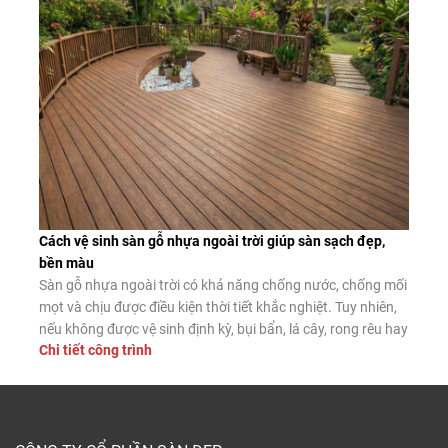
tự nhiên và giàn […]
Cách vệ sinh sàn gỗ nhựa ngoài trời giúp sàn sạch đẹp,
bền màu
Sàn gỗ nhựa ngoài trời có khả năng chống nước, chống mối
mọt và chịu được điều kiện thời tiết khắc nghiệt. Tuy nhiên,
nếu không được vệ sinh định kỳ, bụi bẩn, lá cây, rong rêu hay
Chi tiết công trình
dầu mỡ vẫn có thể tích tụ trên bề mặt, làm giảm tính thẩm
mỹ và tăng […]