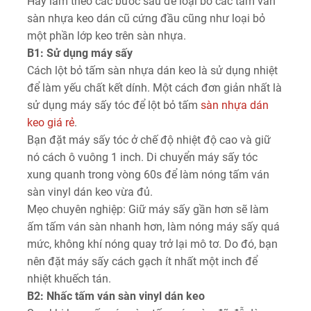
Hãy làm theo các bước sau để loại bỏ các tấm ván
sàn nhựa keo dán cũ cứng đầu cũng như loại bỏ
một phần lớp keo trên sàn nhựa.
B1: Sử dụng máy sấy
Cách lột bỏ tấm sàn nhựa dán keo là sử dụng nhiệt
để làm yếu chất kết dính. Một cách đơn giản nhất là
sử dụng máy sấy tóc để lột bỏ tấm
sàn nhựa dán
keo giá rẻ
.
Bạn đặt máy sấy tóc ở chế độ nhiệt độ cao và giữ
nó cách ô vuông 1 inch. Di chuyển máy sấy tóc
xung quanh trong vòng 60s để làm nóng tấm ván
sàn vinyl dán keo vừa đủ.
Mẹo chuyên nghiệp: Giữ máy sấy gần hơn sẽ làm
ấm tấm ván sàn nhanh hơn, làm nóng máy sấy quá
mức, không khí nóng quay trở lại mô tơ. Do đó, bạn
nên đặt máy sấy cách gạch ít nhất một inch để
nhiệt khuếch tán.
B2: Nhấc tấm ván sàn vinyl dán keo