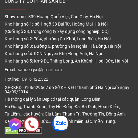
CÔNG TY CỔ PHẦN SÀN ĐẸP
Showroom: 339 Hoàng Quốc Việt, Cầu Giấy, Hà Nội
Kho hàng số 1: số 1 ngõ 38 Đại Từ, Hoàng Mai, Hà Nội
(Cuối ngõ 38, trong công ty xây dựng công nghiệp ICC)
Kho hàng số 2: Tổ 4, phường Cự Khối, Long Biên, Hà Nội
Kho hàng số 3: Đường 6, phường Yên Nghĩa, Hà Đông, Hà Nội
Kho hàng số 4: KCN Nguyên Khê, Đông Anh, Hà Nội
Kho hàng số 5: Km9 ĐL Thăng Long, An Khánh, Hoài Đức, Hà Nội
Email:
sandep.jsc@gmail.com
Hotline:
0916.422.522
GPĐKKD: 0106629567 do Sở KH & ĐT thành phố Hà Nội cấp ngày
04/09/2014
Hệ thống đại lý Sàn Đẹp có tại các quận: Long Biên,
Hà Đông, Thanh Xuân, Tây Hồ, Đống Đa, Ba Đình, Hoàn Kiếm,
Từ Liêm… các huyện: Gia Lâm, Thanh Trì, Thường Tín, Đông Anh,
Đan Phượng, Hoài Đức… và các tỉnh miền Bắc, miền Trung.