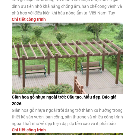
đình ưu tiên nhờ khả năng chống ẩm, hạn chế cong vênh và
phù hợp với điều kiện khí hậu nóng ẩm tại Việt Nam. Tuy
Chi tiết công trình
nhiên, không phải sản phẩm nào được quảng cáo là “chịu
nước” cũng có chất lượng như […]
Giàn hoa gỗ nhựa ngoài trời: Cấu tạo, Mẫu đẹp, Báo giá
2026
Giàn hoa gỗ nhựa ngoài trời đang trở thành xu hướng trong
thiết kế sân vườn, ban công, sân thượng và nhiều công trình
ngoại thất nhờ vẻ đẹp hiện đại, độ bền cao và ít phải bảo
Chi tiết công trình
dưỡng. Đây là giải pháp thay thế hiệu quả cho giàn hoa gỗ