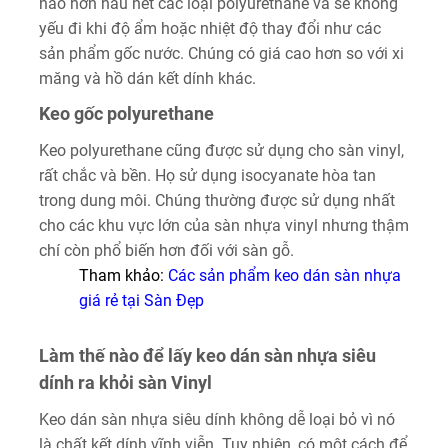
nào hơn hầu hết các loại polyurethane và sẽ không
yếu đi khi độ ẩm hoặc nhiệt độ thay đổi như các
sản phẩm gốc nước. Chúng có giá cao hơn so với xi
măng và hồ dán kết dính khác.
Keo gốc polyurethane
Keo polyurethane cũng được sử dụng cho sàn vinyl,
rất chắc và bền. Họ sử dụng isocyanate hòa tan
trong dung môi. Chúng thường được sử dụng nhất
cho các khu vực lớn của sàn nhựa vinyl nhưng thậm
chí còn phổ biến hơn đối với sàn gỗ.
Tham khảo:
Các sản phẩm
keo dán sàn nhựa
giá rẻ
tại Sàn Đẹp
Làm thế nào để lấy keo dán sàn nhựa siêu
dính ra khỏi sàn Vinyl
Keo dán sàn nhựa siêu dính không dễ loại bỏ vì nó
là chất kết dính vĩnh viễn. Tuy nhiên, có một cách để