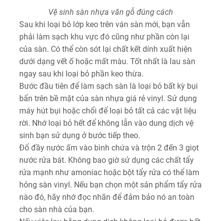
Vệ sinh sàn nhựa vân gỗ đúng cách
Sau khi loại bỏ lớp keo trên ván sàn mới, bạn vẫn
phải làm sạch khu vực đó cũng như phần còn lại
của sàn. Có thể còn sót lại chất kết dính xuất hiện
dưới dạng vết ố hoặc mất màu. Tốt nhất là lau sàn
ngay sau khi loại bỏ phần keo thừa.
Bước đầu tiên để làm sạch sàn là loại bỏ bất kỳ bụi
bẩn trên bề mặt của sàn nhựa giá rẻ vinyl. Sử dụng
máy hút bụi hoặc chổi để loại bỏ tất cả các vật liệu
rời. Nhớ loại bỏ hết để không lẫn vào dung dịch vệ
sinh bạn sử dụng ở bước tiếp theo.
Đổ đầy nước ấm vào bình chứa và trộn 2 đến 3 giọt
nước rửa bát. Không bao giờ sử dụng các chất tẩy
rửa mạnh như amoniac hoặc bột tẩy rửa có thể làm
hỏng sàn vinyl. Nếu bạn chọn một sản phẩm tẩy rửa
nào đó, hãy nhớ đọc nhãn để đảm bảo nó an toàn
cho sàn nhà của bạn.