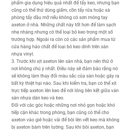
phẩm gia dụng hiệu quả nhất để tẩy keo, nhưng bạn
cũng có thể thử dùng giấm, cồn tẩy rửa hoặc xà
phòng tẩy dầu mỡ nếu không có sơn móng tay
axeton ở nhà. Những chất này tốt hơn để làm sạch
nhẹ nhàng nhưng có thể loại bỏ keo trong một số
trường hợp. Ngoài ra còn có các sản phẩm mua từ
cửa hàng háo chất để loại bỏ keo dính trên sàn
nhựa vinyl.
3. Trước khi xịt axeton lên sàn nhà, bạn nên thử ở
nơi không chú ý nhất. Điều này sẽ đảm bảo rằng nó
sẽ không làm thay đổi màu sắc của sàn hoặc gây ra
bất kỳ thiệt hại nào. Sau khi kiểm tra, bạn có thể xịt
trực tiếp axeton lên keo để nới lỏng liên kết giữa ván
sàn nhựa dán keo và keo.
Đối với các góc hoặc những nơi nhỏ gọn hoặc khó
tiếp cận khác trong phòng, bạn cũng có thể cho
axeton vào giẻ hoặc vải để bôi lên vết keo mà không
bị axeton bám trên tường. Sau khi bôi axeton, bạn