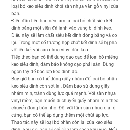
loại bỏ keo siêu dính khỏi sàn nhựa vân gỗ vinyl của
bạn.
Điều đầu tiên bạn nên làm là loại bỏ chất siêu kết
dính bằng một viên đá lạnh vào vùng bị dính keo.
Điều này sẽ làm chất siêu kết dính đóng băng và co
lại. Trong một số trường hợp chất kết dính sẽ bị phá
vỡ liên kết với sàn nhựa vinyl dán keo.
Tiếp theo bạn có thể dùng dao cạo để loại bỏ miếng
keo siêu dính, đảm bảo không cạo phải sàn. Dùng
ngón tay để bóc lớp keo dính đó.
Bây giờ bạn có thể dùng giấy nhám để loại bỏ phần
keo siêu dính còn sót lại. Đảm bảo sử dụng giấy
nhám mịn, tránh dùng lực quá mạnh. Với sàn nhựa
vinyl mềm, bạn muốn di chuyển giấy nhám mịn theo
chuyển động tròn nhỏ. Đối với tấm sàn nhựa giá rẻ
cứng, bạn có thể áp dụng thêm một chút áp lực.
Thao tác này sẽ loại bỏ phần còn lại của keo siêu
dính. Sau đó, bạn sẽ chỉ cần làm sạch khu vực. Nếu