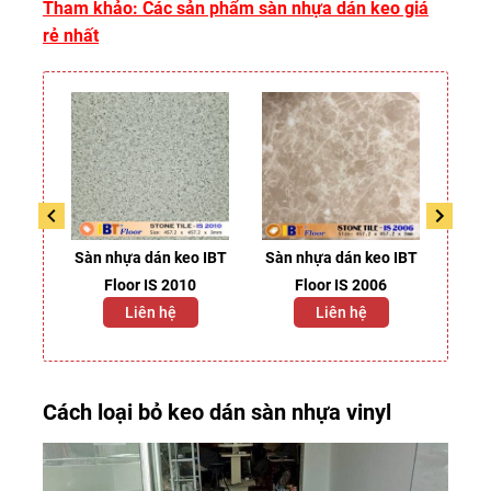
Tham khảo:
Các sản phẩm
sàn nhựa dán keo giá
rẻ
nhất
keo
Sàn nhựa dán keo IBT
Sàn nhựa dán keo IBT
Sàn 
110
Floor IS 2010
Floor IS 2006
2
Liên hệ
Liên hệ
2
Cách loại bỏ keo dán sàn nhựa vinyl