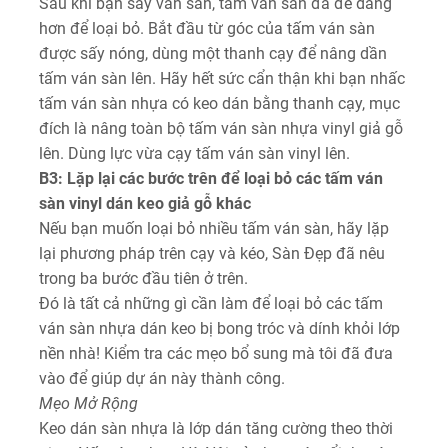
Sau khi bạn sấy ván sàn, tấm ván sàn đã đễ dàng
hơn để loại bỏ. Bắt đầu từ góc của tấm ván sàn
được sấy nóng, dùng một thanh cạy để nâng dần
tấm ván sàn lên. Hãy hết sức cẩn thận khi bạn nhấc
tấm ván sàn nhựa có keo dán bằng thanh cạy, mục
đích là nâng toàn bộ tấm ván sàn nhựa vinyl giả gỗ
lên. Dùng lực vừa cạy tấm ván sàn vinyl lên.
B3: Lặp lại các bước trên để loại bỏ các tấm ván
sàn vinyl dán keo giả gỗ khác
Nếu bạn muốn loại bỏ nhiều tấm ván sàn, hãy lặp
lại phương pháp trên cạy và kéo, Sàn Đẹp đã nêu
trong ba bước đầu tiên ở trên.
Đó là tất cả những gì cần làm để loại bỏ các tấm
ván sàn nhựa dán keo bị bong tróc và dính khỏi lớp
nền nhà! Kiểm tra các mẹo bổ sung mà tôi đã đưa
vào để giúp dự án này thành công.
Mẹo Mở Rộng
Keo dán sàn nhựa là lớp dán tăng cường theo thời