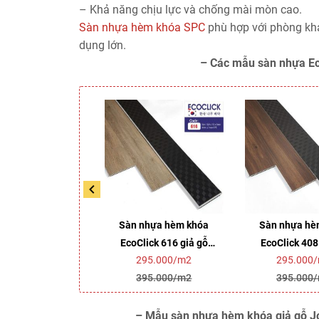
– Khả năng chịu lực và chống mài mòn cao.
Sàn nhựa hèm khóa SPC
phù hợp với phòng khá
dụng lớn.
– Các mẫu sàn nhựa Ec
 nhựa hèm khóa
Sàn nhựa hèm khóa
Sàn nhựa hè
lick 480 giả gỗ
EcoClick 616 giả gỗ
EcoClick 408
295.000/m2
295.000/m2
295.000
(5mm)
(5mm)
(5mm
395.000/m2
395.000/m2
395.000
– Mẫu sàn nhựa hèm khóa giả gỗ J