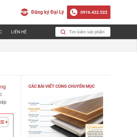
Đăng ký Đại Lý
0916.422.522
C
LIÊN HỆ
àng
CÁC BÀI VIẾT CÙNG CHUYÊN MỤC
c
háp