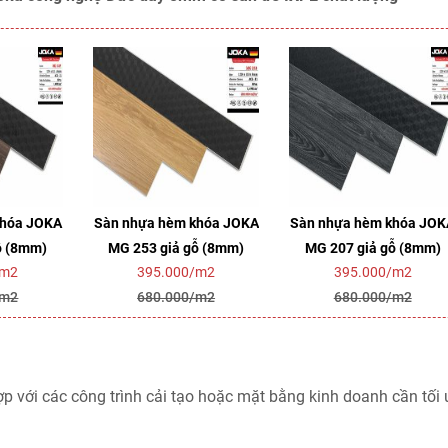
khóa JOKA
Sàn nhựa hèm khóa JOKA
Sàn nhựa hèm khóa JOK
ỗ (8mm)
MG 253 giả gỗ (8mm)
MG 207 giả gỗ (8mm)
/m2
395.000/m2
395.000/m2
/m2
680.000/m2
680.000/m2
ợp với các công trình cải tạo hoặc mặt bằng kinh doanh cần tối 