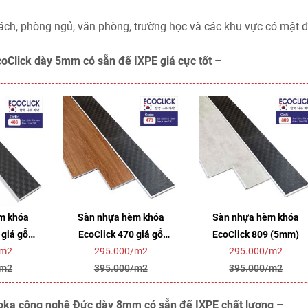
ch, phòng ngủ, văn phòng, trường học và các khu vực có mật 
oClick dày 5mm có sẵn đế IXPE giá cực tốt –
m khóa
Sàn nhựa hèm khóa
Sàn nhựa hèm khóa
 giả gỗ
EcoClick 470 giả gỗ
EcoClick 809 (5mm)
/m2
295.000/m2
295.000/m2
)
(5mm)
/m2
395.000/m2
395.000/m2
oka công nghệ Đức dày 8mm có sẵn đế IXPE chất lượng –