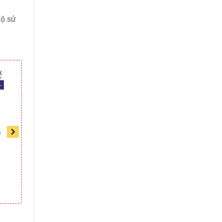
độ sử
Sàn nhựa hèm khóa
Sàn nhựa hèm khóa
EcoClick 477 giả gỗ
EcoClick 474 giả gỗ
295.000/m2
295.000/m2
(5mm)
(5mm)
395.000/m2
395.000/m2