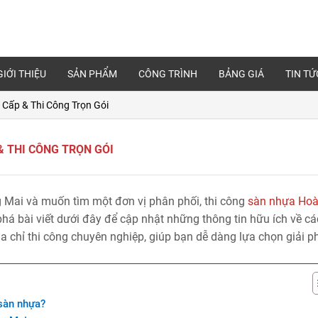
GIỚI THIỆU
SẢN PHẨM
CÔNG TRÌNH
BẢNG GIÁ
TIN TỨ
 Cấp & Thi Công Trọn Gói
& THI CÔNG TRỌN GÓI
 Mai và muốn tìm một đơn vị phân phối, thi công
sàn nhựa Ho
há bài viết dưới đây để cập nhật những thông tin hữu ích về cá
a chỉ thi công chuyên nghiệp, giúp bạn dễ dàng lựa chọn giải p
 sàn nhựa?