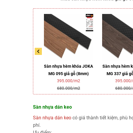
ựa hèm khóa JOKA
Sàn nhựa hèm khóa JOKA
Sàn nhựa hèm 
25 giả gỗ (8mm)
MG 095 giả gỗ (8mm)
MG 337 giả g
395.000/m2
395.000/m2
395.000
680.000/m2
680.000/m2
680.000
Sàn nhựa dán keo
Sàn nhựa dán keo
có giá thành tiết kiệm, phù h
phí.
Ưu điểm: