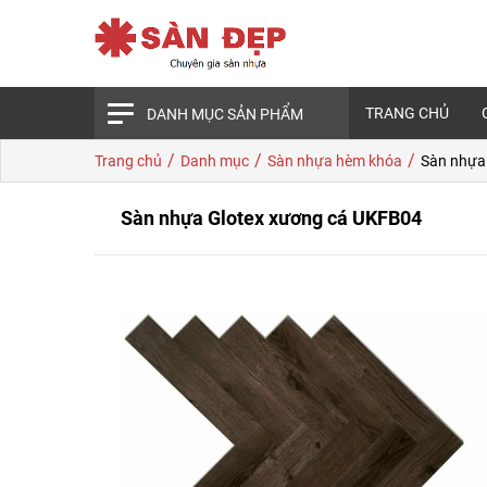
TRANG CHỦ
DANH MỤC SẢN PHẨM
/
/
/
Trang chủ
Danh mục
Sàn nhựa hèm khóa
Sàn nhựa
Sàn nhựa Glotex xương cá UKFB04