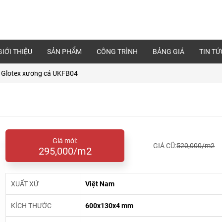
GIỚI THIỆU
SẢN PHẨM
CÔNG TRÌNH
BẢNG GIÁ
TIN TỨ
 Glotex xương cá UKFB04
Giá mới:
GIÁ CŨ:
520,000/m2
295,000/m2
XUẤT XỨ
Việt Nam
KÍCH THƯỚC
600x130x4 mm