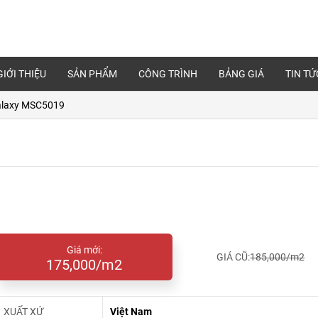
GIỚI THIỆU
SẢN PHẨM
CÔNG TRÌNH
BẢNG GIÁ
TIN TỨ
alaxy MSC5019
Giá mới:
GIÁ CŨ:
185,000/m2
175,000/m2
XUẤT XỨ
Việt Nam