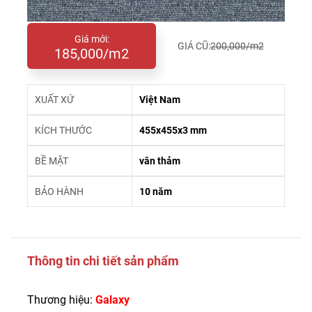
Giá mới:
GIÁ CŨ:
200,000/m2
185,000/m2
XUẤT XỨ
Việt Nam
KÍCH THƯỚC
455x455x3 mm
BỀ MẶT
vân thảm
BẢO HÀNH
10 năm
Thông tin chi tiết sản phẩm
Thương hiệu:
Galaxy