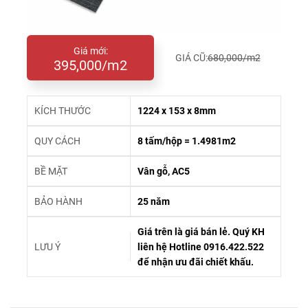
Giá mới:
GIÁ CŨ:
680,000/m2
395,000/m2
KÍCH THƯỚC
1224 x 153 x 8mm
QUY CÁCH
8 tấm/hộp = 1.4981m2
BỀ MẶT
Vân gỗ, AC5
BẢO HÀNH
25 năm
Giá trên là giá bán lẻ. Quý KH
LƯU Ý
liên hệ Hotline 0916.422.522
để nhận ưu đãi chiết khấu.