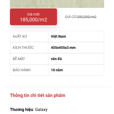
Giá mới:
GIÁ CŨ:
200,000/m2
185,000/m2
XUẤT XỨ
Việt Nam
KÍCH THƯỚC
455x455x3 mm
BỀ MẶT
vân đá
BẢO HÀNH
10 năm
Thông tin chi tiết sản phẩm
Thương hiệu
: Galaxy