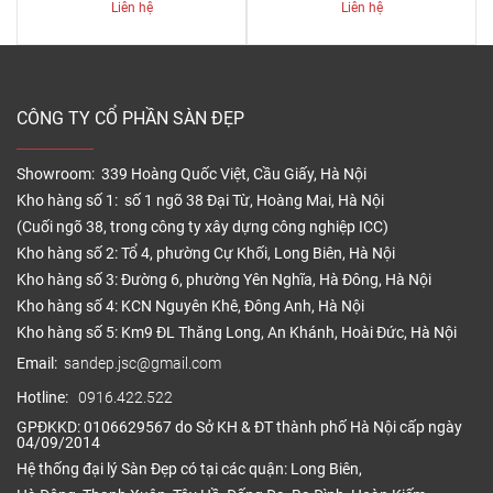
Liên hệ
Liên hệ
CÔNG TY CỔ PHẦN SÀN ĐẸP
Showroom: 339 Hoàng Quốc Việt, Cầu Giấy, Hà Nội
Kho hàng số 1: số 1 ngõ 38 Đại Từ, Hoàng Mai, Hà Nội
(Cuối ngõ 38, trong công ty xây dựng công nghiệp ICC)
Kho hàng số 2: Tổ 4, phường Cự Khối, Long Biên, Hà Nội
Kho hàng số 3: Đường 6, phường Yên Nghĩa, Hà Đông, Hà Nội
Kho hàng số 4: KCN Nguyên Khê, Đông Anh, Hà Nội
Kho hàng số 5: Km9 ĐL Thăng Long, An Khánh, Hoài Đức, Hà Nội
Email:
sandep.jsc@gmail.com
Hotline:
0916.422.522
GPĐKKD: 0106629567 do Sở KH & ĐT thành phố Hà Nội cấp ngày
04/09/2014
Hệ thống đại lý Sàn Đẹp có tại các quận: Long Biên,