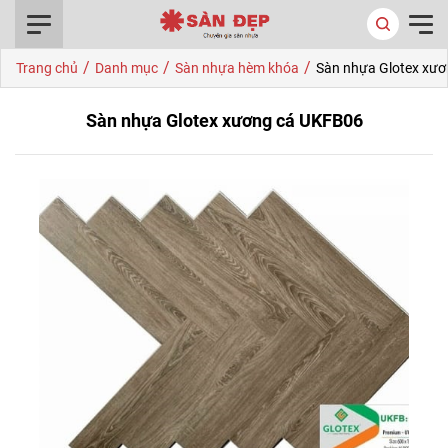
0916.422.522
/
/
/
Trang chủ
Danh mục
Sàn nhựa hèm khóa
Sàn nhựa Glotex xư
Sàn nhựa Glotex xương cá UKFB06