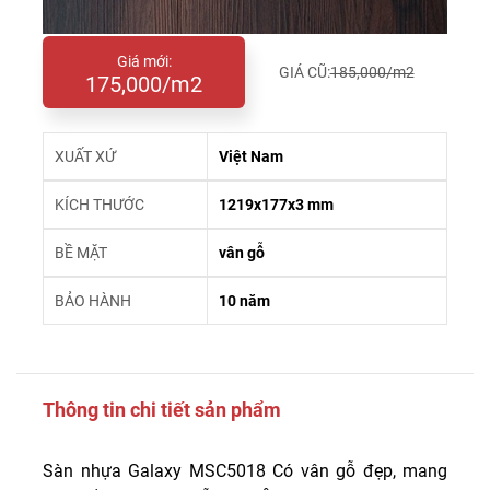
Giá mới:
GIÁ CŨ:
185,000/m2
175,000/m2
XUẤT XỨ
Việt Nam
KÍCH THƯỚC
1219x177x3 mm
BỀ MẶT
vân gỗ
BẢO HÀNH
10 năm
Thông tin chi tiết sản phẩm
Sàn nhựa Galaxy MSC5018 Có vân gỗ đẹp, mang