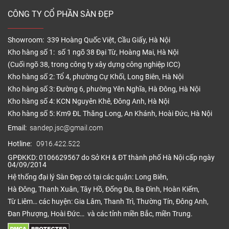
CÔNG TY CỔ PHẦN SÀN ĐẸP
Showroom: 339 Hoàng Quốc Việt, Cầu Giấy, Hà Nội
Kho hàng số 1: số 1 ngõ 38 Đại Từ, Hoàng Mai, Hà Nội
(Cuối ngõ 38, trong công ty xây dựng công nghiệp ICC)
Kho hàng số 2: Tổ 4, phường Cự Khối, Long Biên, Hà Nội
Kho hàng số 3: Đường 6, phường Yên Nghĩa, Hà Đông, Hà Nội
Kho hàng số 4: KCN Nguyên Khê, Đông Anh, Hà Nội
Kho hàng số 5: Km9 ĐL Thăng Long, An Khánh, Hoài Đức, Hà Nội
Email:
sandep.jsc@gmail.com
Hotline:
0916.422.522
GPĐKKD: 0106629567 do Sở KH & ĐT thành phố Hà Nội cấp ngày
04/09/2014
Hệ thống đại lý Sàn Đẹp có tại các quận: Long Biên,
Hà Đông, Thanh Xuân, Tây Hồ, Đống Đa, Ba Đình, Hoàn Kiếm,
Từ Liêm… các huyện: Gia Lâm, Thanh Trì, Thường Tín, Đông Anh,
Đan Phượng, Hoài Đức… và các tỉnh miền Bắc, miền Trung.