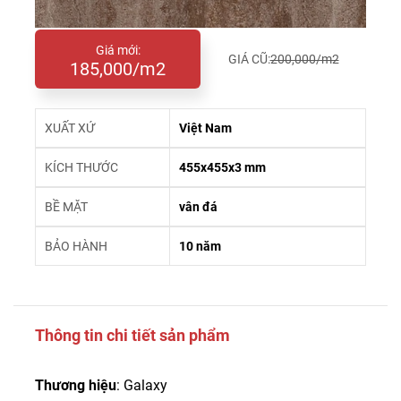
Giá mới:
GIÁ CŨ:
200,000/m2
185,000/m2
XUẤT XỨ
Việt Nam
KÍCH THƯỚC
455x455x3 mm
BỀ MẶT
vân đá
BẢO HÀNH
10 năm
Thông tin chi tiết sản phẩm
Thương hiệu
: Galaxy