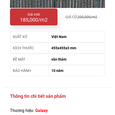
Giá mới:
GIÁ CŨ:
200,000/m2
185,000/m2
XUẤT XỨ
Việt Nam
KÍCH THƯỚC
455x455x3 mm
BỀ MẶT
vân thảm
BẢO HÀNH
10 năm
Thông tin chi tiết sản phẩm
Thương hiệu:
Galaxy