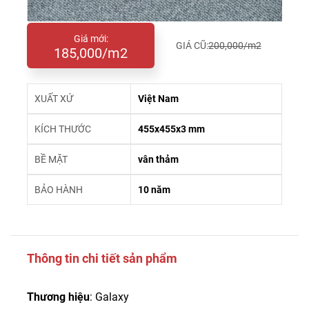
Giá mới:
GIÁ CŨ:
200,000/m2
185,000/m2
XUẤT XỨ
Việt Nam
KÍCH THƯỚC
455x455x3 mm
BỀ MẶT
vân thảm
BẢO HÀNH
10 năm
Thông tin chi tiết sản phẩm
Thương hiệu
: Galaxy