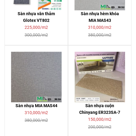
Sàn nhựa vân thảm
Sàn nhựa hèm khóa
Glotex VT802
MIA MAS43
225,000/m2
310,000/m2
300,000/m2
380,000/m2
Sàn nhựa MIA MAS44
Sàn nhựa cuộn
Chinyang ER323SA-7
310,000/m2
150,000/m2
380,000/m2
200,000/m2