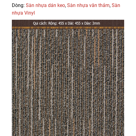
Dòng:
Sàn nhựa dán keo
,
Sàn nhựa vân thảm
,
Sàn
nhựa Vinyl