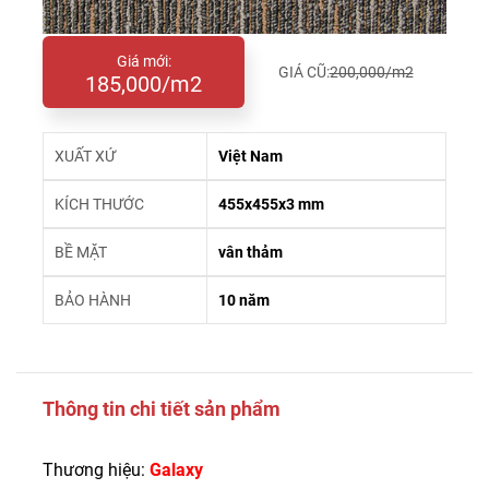
Giá mới:
GIÁ CŨ:
200,000/m2
185,000/m2
XUẤT XỨ
Việt Nam
KÍCH THƯỚC
455x455x3 mm
BỀ MẶT
vân thảm
BẢO HÀNH
10 năm
Thông tin chi tiết sản phẩm
Thương hiệu:
Galaxy