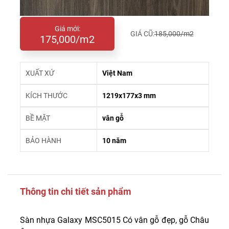
Giá mới:
GIÁ CŨ:
185,000/m2
175,000/m2
XUẤT XỨ
Việt Nam
KÍCH THƯỚC
1219x177x3 mm
BỀ MẶT
vân gỗ
BẢO HÀNH
10 năm
Thông tin chi tiết sản phẩm
Sàn nhựa Galaxy MSC5015 Có vân gỗ đẹp, gỗ Châu