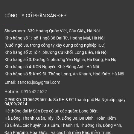
CÔNG TY CỔ PHẦN SÀN ĐẸP
Showroom: 339 Hoàng Quốc Việt, Cầu Giấy, Hà Nội
Kho hàng số 1: số 1 ngõ 38 Đại Từ, Hoàng Mai, Hà Nội
(Cuối ngõ 38, trong công ty xây dựng công nghiệp ICC)
Kho hàng số 2: Tổ 4, phường Cự Khối, Long Biên, Hà Nội
Kho hàng số 3: Đường 6, phường Yên Nghĩa, Hà Đông, Hà Nội
Kho hàng số 4: KCN Nguyên Khê, Đông Anh, Hà Nội
Kho hàng số 5: Km9 ĐL Thăng Long, An Khánh, Hoài Đức, Hà Nội
Email:
sandep.jsc@gmail.com
Hotline:
0916.422.522
GPĐKKD: 0106629567 do Sở KH & ĐT thành phố Hà Nội cấp ngày
04/09/2014
Hệ thống đại lý Sàn Đẹp có tại các quận: Long Biên,
Hà Đông, Thanh Xuân, Tây Hồ, Đống Đa, Ba Đình, Hoàn Kiếm,
Từ Liêm… các huyện: Gia Lâm, Thanh Trì, Thường Tín, Đông Anh,
Đan Phượng, Hoài Đức… và các tỉnh miền Bắc, miền Trung.