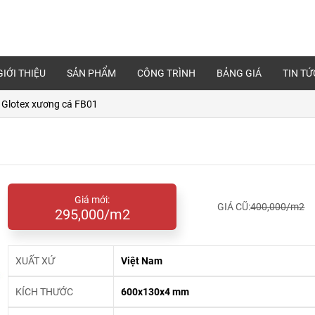
GIỚI THIỆU
SẢN PHẨM
CÔNG TRÌNH
BẢNG GIÁ
TIN TỨ
 Glotex xương cá FB01
Giá mới:
GIÁ CŨ:
400,000/m2
295,000/m2
XUẤT XỨ
Việt Nam
KÍCH THƯỚC
600x130x4 mm