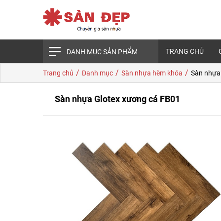
TRANG CHỦ
DANH MỤC SẢN PHẨM
/
/
/
Trang chủ
Danh mục
Sàn nhựa hèm khóa
Sàn nhựa
Sàn nhựa Glotex xương cá FB01