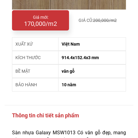
Giá mới:
GIÁ CŨ:
200,000/m2
170,000/m2
XUẤT XỨ
Việt Nam
KÍCH THƯỚC
914.4x152.4x3 mm
BỀ MẶT
vân gỗ
BẢO HÀNH
10 năm
Thông tin chi tiết sản phẩm
Sàn nhựa Galaxy MSW1013 Có vân gỗ đẹp, mang