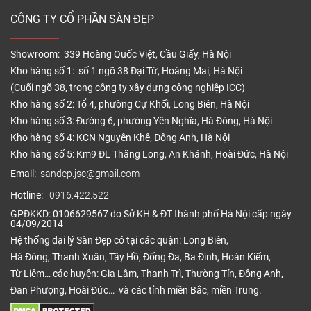
CÔNG TY CỔ PHẦN SÀN ĐẸP
Showroom: 339 Hoàng Quốc Việt, Cầu Giấy, Hà Nội
Kho hàng số 1: số 1 ngõ 38 Đại Từ, Hoàng Mai, Hà Nội
(Cuối ngõ 38, trong công ty xây dựng công nghiệp ICC)
Kho hàng số 2: Tổ 4, phường Cự Khối, Long Biên, Hà Nội
Kho hàng số 3: Đường 6, phường Yên Nghĩa, Hà Đông, Hà Nội
Kho hàng số 4: KCN Nguyên Khê, Đông Anh, Hà Nội
Kho hàng số 5: Km9 ĐL Thăng Long, An Khánh, Hoài Đức, Hà Nội
Email:
sandep.jsc@gmail.com
Hotline:
0916.422.522
GPĐKKD: 0106629567 do Sở KH & ĐT thành phố Hà Nội cấp ngày
04/09/2014
Hệ thống đại lý Sàn Đẹp có tại các quận: Long Biên,
Hà Đông, Thanh Xuân, Tây Hồ, Đống Đa, Ba Đình, Hoàn Kiếm,
Từ Liêm… các huyện: Gia Lâm, Thanh Trì, Thường Tín, Đông Anh,
Đan Phượng, Hoài Đức… và các tỉnh miền Bắc, miền Trung.