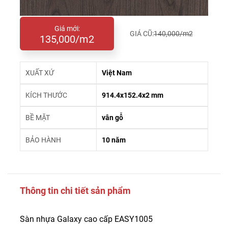
Giá mới:
GIÁ CŨ:
140,000/m2
135,000/m2
XUẤT XỨ
Việt Nam
KÍCH THƯỚC
914.4x152.4x2 mm
BỀ MẶT
vân gỗ
BẢO HÀNH
10 năm
Thông tin chi tiết sản phẩm
Sàn nhựa Galaxy cao cấp EASY1005