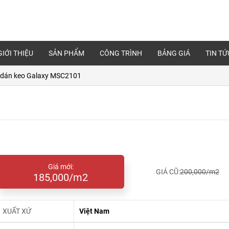
GIỚI THIỆU
SẢN PHẨM
CÔNG TRÌNH
BẢNG GIÁ
TIN TỨ
 dán keo Galaxy MSC2101
Giá mới:
GIÁ CŨ:
200,000/m2
185,000/m2
XUẤT XỨ
Việt Nam