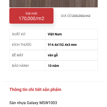
Giá mới:
GIÁ CŨ:
200,000/m2
170,000/m2
XUẤT XỨ
Việt Nam
KÍCH THƯỚC
914.4x152.4x3 mm
BỀ MẶT
vân gỗ
BẢO HÀNH
10 năm
Thông tin chi tiết sản phẩm
Sàn nhựa Galaxy MSW1003