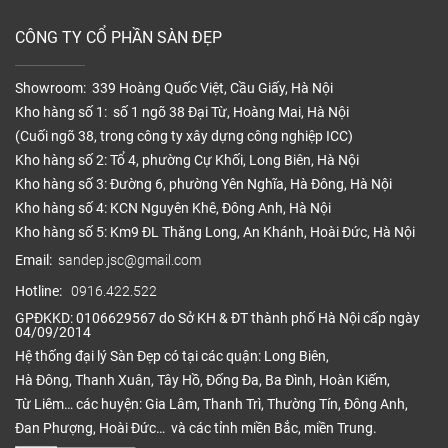
CÔNG TY CỔ PHẦN SÀN ĐẸP
Showroom: 339 Hoàng Quốc Việt, Cầu Giấy, Hà Nội
Kho hàng số 1: số 1 ngõ 38 Đại Từ, Hoàng Mai, Hà Nội
(Cuối ngõ 38, trong công ty xây dựng công nghiệp ICC)
Kho hàng số 2: Tổ 4, phường Cự Khối, Long Biên, Hà Nội
Kho hàng số 3: Đường 6, phường Yên Nghĩa, Hà Đông, Hà Nội
Kho hàng số 4: KCN Nguyên Khê, Đông Anh, Hà Nội
Kho hàng số 5: Km9 ĐL Thăng Long, An Khánh, Hoài Đức, Hà Nội
Email:
sandep.jsc@gmail.com
Hotline:
0916.422.522
GPĐKKD: 0106629567 do Sở KH & ĐT thành phố Hà Nội cấp ngày
04/09/2014
Hệ thống đại lý Sàn Đẹp có tại các quận: Long Biên,
Hà Đông, Thanh Xuân, Tây Hồ, Đống Đa, Ba Đình, Hoàn Kiếm,
Từ Liêm… các huyện: Gia Lâm, Thanh Trì, Thường Tín, Đông Anh,
Đan Phượng, Hoài Đức… và các tỉnh miền Bắc, miền Trung.