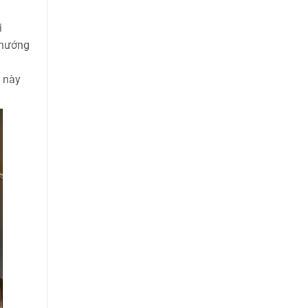
i
 hướng
u này