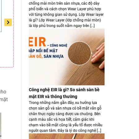
chống mài mòn trên sàn nhựa, các độ dày
phổ biến và cách chọn Wear Layer phù hợp
với từng không gian sử dụng. Lớp Wear layer
là gì? Lớp Wear Layer (lớp chống mài mòn)
là lớp phủ trong suốt nằm ngay trên […]
Sàn nhựa Hobiwood HS
Sàn nhựa Hobiwood HS
S
74
73
Liên hệ
Liên hệ
Công nghệ EIR là gì? So sánh sàn bề
cho
mặt EIR và thông thường
 mặt
Trong những năm gần đây, xu hướng lựa
chọn sàn gỗ và sàn nhựa có bề mặt vân gỗ
chân thực ngày càng được ưa chuộng. Bên
cạnh màu sắc và họa tiết, cảm giác khi
chạm vào bề mặt cũng là yếu tố được nhiều
người quan tâm. Đây là lý do công nghệ […]