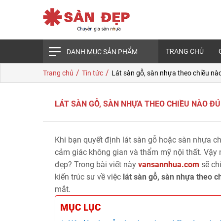
TRANG CHỦ
DANH MỤC SẢN PHẨM
/
/
Trang chủ
Tin tức
Lát sàn gỗ, sàn nhựa theo chiều nà
LÁT SÀN GỖ, SÀN NHỰA THEO CHIỀU NÀO Đ
Khi bạn quyết định lát sàn gỗ hoặc sàn nhựa ch
cảm giác không gian và thẩm mỹ nội thất. Vậy 
đẹp? Trong bài viết này
vansannhua.com
sẽ chi
kiến trúc sư về việc
lát sàn gỗ, sàn nhựa theo 
mắt.
MỤC LỤC