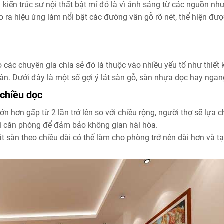
 kiến trúc sư nội thất bật mí đó là vì ánh sáng từ các nguồn nh
 ra hiệu ứng làm nổi bật các đường vân gỗ rõ nét, thể hiện đư
 các chuyên gia chia sẻ đó là thuộc vào nhiều yếu tố như thiết 
hân. Dưới đây là một số gợi ý lát sàn gỗ, sàn nhựa dọc hay ngan
 chiều dọc
ớn hơn gấp từ 2 lần trở lên so với chiều rộng, người thợ sẽ lựa 
ài căn phòng để đảm bảo không gian hài hòa.
lát sàn theo chiều dài có thể làm cho phòng trở nên dài hơn và t