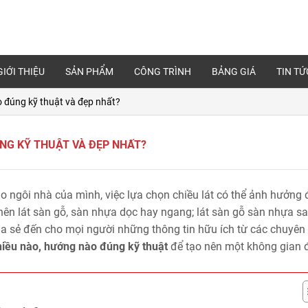
GIỚI THIỆU
SẢN PHẨM
CÔNG TRÌNH
BẢNG GIÁ
TIN TỨ
o đúng kỹ thuật và đẹp nhất?
ÚNG KỸ THUẬT VÀ ĐẸP NHẤT?
o ngôi nhà của mình, việc lựa chọn chiều lát có thể ảnh hưởng
nên lát sàn gỗ, sàn nhựa dọc hay ngang; lát sàn gỗ sàn nhựa s
a sẻ đến cho mọi người những thông tin hữu ích từ các chuyên 
chiều nào, hướng nào đúng kỹ thuật
để tạo nên một không gian 