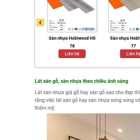
ựa Kosmos N1681
Sàn nhựa Hobiwood HS
Sàn nhựa Hob
78
77
245.000/m2
Liên hệ
Liên h
Lát sàn gỗ, sàn nhựa theo chiều ánh sáng
Lát sàn nhựa giả gỗ hay sàn gỗ sao cho đẹp thì
rằng việc lát sàn gỗ hay sàn nhựa song song vớ
thẩm mỹ.