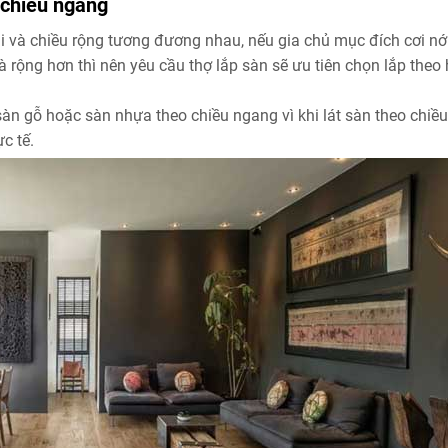
 chiều ngang
i và chiều rộng tương đương nhau, nếu gia chủ mục đích cơi nớ
 rộng hơn thì nên yêu cầu thợ lắp sàn sẽ ưu tiên chọn lắp theo
àn gỗ hoặc sàn nhựa theo chiều ngang vì khi lát sàn theo chiề
c tế.