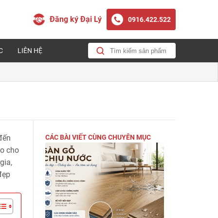
Đăng ký Đại Lý
0916.422.522
C
LIÊN HỆ
 đến
CÁC BÀI VIẾT CÙNG CHUYÊN MỤC
ao cho
gia,
đẹp