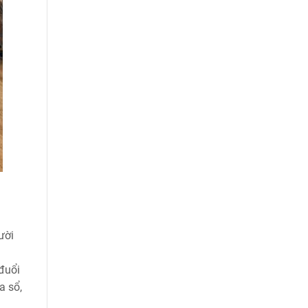
ười
đuổi
a sổ,