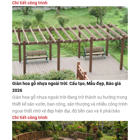
Chi tiết công trình
nhiên, không phải sản phẩm nào được quảng cáo là “chịu
nước” cũng có chất lượng như […]
Giàn hoa gỗ nhựa ngoài trời: Cấu tạo, Mẫu đẹp, Báo giá
2026
Giàn hoa gỗ nhựa ngoài trời đang trở thành xu hướng trong
thiết kế sân vườn, ban công, sân thượng và nhiều công trình
ngoại thất nhờ vẻ đẹp hiện đại, độ bền cao và ít phải bảo
Chi tiết công trình
dưỡng. Đây là giải pháp thay thế hiệu quả cho giàn hoa gỗ
tự nhiên và giàn […]