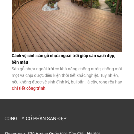
Cách vệ sinh sàn gỗ nhựa ngoài trời giúp sàn sạch đẹp,
bền màu
Sàn gỗ nhựa ngoài trời có khả năng chống nước, chống mối
mọt và chịu được điều kiện thời tiết khắc nghiệt. Tuy nhiên,
nếu không được vệ sinh định kỳ, bụi bẩn, lá cây, rong rêu hay
Chi tiết công trình
dầu mỡ vẫn có thể tích tụ trên bề mặt, làm giảm tính thẩm
mỹ và tăng […]
CÔNG TY CỔ PHẦN SÀN ĐẸP
Showroom: 339 Hoàng Quốc Việt, Cầu Giấy, Hà Nội