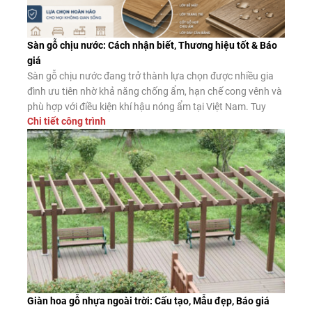
Sàn gỗ chịu nước: Cách nhận biết, Thương hiệu tốt & Báo
giá
Sàn gỗ chịu nước đang trở thành lựa chọn được nhiều gia
đình ưu tiên nhờ khả năng chống ẩm, hạn chế cong vênh và
phù hợp với điều kiện khí hậu nóng ẩm tại Việt Nam. Tuy
Chi tiết công trình
nhiên, không phải sản phẩm nào được quảng cáo là “chịu
nước” cũng có chất lượng như […]
Giàn hoa gỗ nhựa ngoài trời: Cấu tạo, Mẫu đẹp, Báo giá