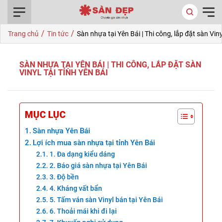
0916.422.522
/
/
Trang chủ
Tin tức
Sàn nhựa tại Yên Bái | Thi công, lắp đặt sàn Viny
SÀN NHỰA TẠI YÊN BÁI | THI CÔNG, LẮP ĐẶT SÀN
VINYL TẠI TỈNH YÊN BÁI
MỤC LỤC
Sàn nhựa Yên Bái
Lợi ích mua sàn nhựa tại tỉnh Yên Bái
1. Đa dạng kiểu dáng
2. Báo giá sàn nhựa tại Yên Bái
3. Độ bền
4. Kháng vất bẩn
5. Tấm ván sàn Vinyl bán tại Yên Bái
6. Thoải mái khi đi lại