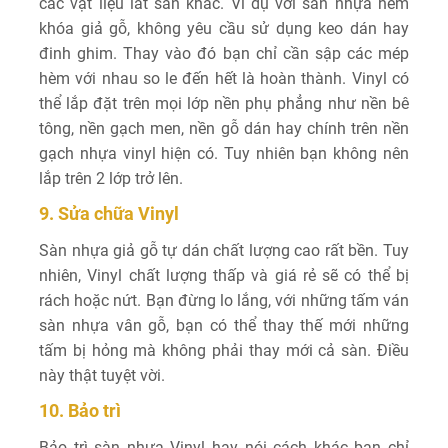
các vật liệu lát sàn khác. Ví dụ với sàn nhựa hèm
khóa giả gỗ, không yêu cầu sử dụng keo dán hay
đinh ghim. Thay vào đó bạn chỉ cần sập các mép
hèm với nhau so le đến hết là hoàn thành. Vinyl có
thể lắp đặt trên mọi lớp nền phụ phẳng như nền bê
tông, nền gạch men, nền gỗ dán hay chính trên nền
gạch nhựa vinyl hiện có. Tuy nhiên bạn không nên
lắp trên 2 lớp trở lên.
9. Sửa chữa Vinyl
Sàn nhựa giả gỗ tự dán chất lượng cao rất bền. Tuy
nhiên, Vinyl chất lượng thấp và giá rẻ sẽ có thể bị
rách hoặc nứt. Bạn đừng lo lắng, với những tấm ván
sàn nhựa vân gỗ, bạn có thể thay thế mới những
tấm bị hỏng mà không phải thay mới cả sàn. Điều
này thật tuyệt vời.
10. Bảo trì
Bảo trì sàn nhựa Vinyl hay nói cách khác bạn chỉ