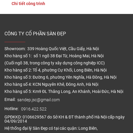
Chi tiết công trình
dầu mỡ vẫn có thể tích tụ trên bề mặt, làm giảm tính thẩm
mỹ và tăng […]
CÔNG TY CỔ PHẦN SÀN ĐẸP
Showroom: 339 Hoàng Quốc Việt, Cầu Giấy, Hà Nội
Kho hàng số 1: số 1 ngõ 38 Đại Từ, Hoàng Mai, Hà Nội
(Cuối ngõ 38, trong công ty xây dựng công nghiệp ICC)
Kho hàng số 2: Tổ 4, phường Cự Khối, Long Biên, Hà Nội
Kho hàng số 3: Đường 6, phường Yên Nghĩa, Hà Đông, Hà Nội
Kho hàng số 4: KCN Nguyên Khê, Đông Anh, Hà Nội
Kho hàng số 5: Km9 ĐL Thăng Long, An Khánh, Hoài Đức, Hà Nội
Email:
sandep.jsc@gmail.com
Hotline:
0916.422.522
GPĐKKD: 0106629567 do Sở KH & ĐT thành phố Hà Nội cấp ngày
04/09/2014
Hệ thống đại lý Sàn Đẹp có tại các quận: Long Biên,