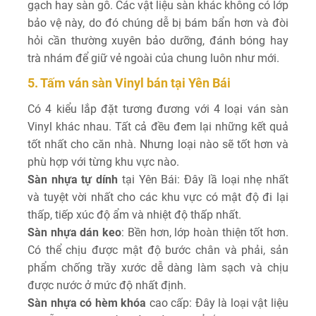
gạch hay sàn gỗ. Các vật liệu sàn khác không có lớp
bảo vệ này, do đó chúng dễ bị bám bẩn hơn và đòi
hỏi cần thường xuyên bảo dưỡng, đánh bóng hay
trà nhám để giữ vẻ ngoài của chung luôn như mới.
5. Tấm ván sàn Vinyl bán tại Yên Bái
Có 4 kiểu lắp đặt tương đương với 4 loại ván sàn
Vinyl khác nhau. Tất cả đều đem lại những kết quả
tốt nhất cho căn nhà. Nhưng loại nào sẽ tốt hơn và
phù hợp với từng khu vực nào.
Sàn nhựa tự dính
tại Yên Bái: Đây lầ loại nhẹ nhất
và tuyệt vời nhất cho các khu vực có mật độ đi lại
thấp, tiếp xúc độ ẩm và nhiệt độ thấp nhất.
Sàn nhựa dán keo
: Bền hơn, lớp hoàn thiện tốt hơn.
Có thể chịu được mật độ bước chân và phải, sản
phẩm chống trầy xước dễ dàng làm sạch và chịu
được nước ở mức độ nhất định.
Sàn nhựa có hèm khóa
cao cấp: Đây là loại vật liệu