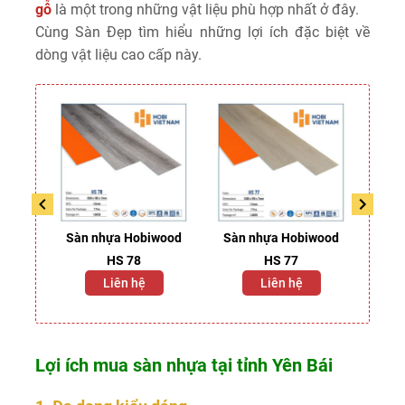
gỗ
là một trong những vật liệu phù hợp nhất ở đây.
Cùng Sàn Đẹp tìm hiểu những lợi ích đặc biệt về
dòng vật liệu cao cấp này.
mos
Sàn nhựa Hobiwood
Sàn nhựa Hobiwood
Sàn
HS 78
HS 77
2
Liên hệ
Liên hệ
Lợi ích mua sàn nhựa tại tỉnh Yên Bái