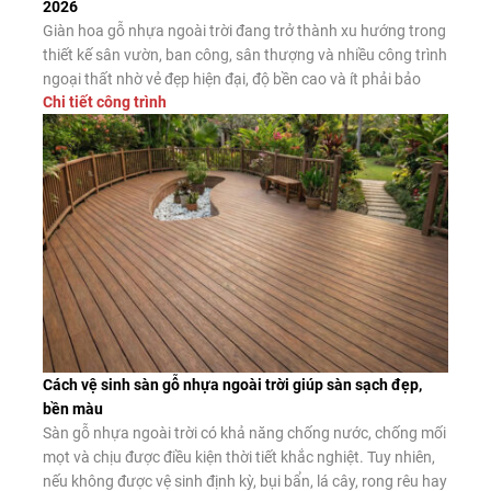
2026
Giàn hoa gỗ nhựa ngoài trời đang trở thành xu hướng trong
thiết kế sân vườn, ban công, sân thượng và nhiều công trình
ngoại thất nhờ vẻ đẹp hiện đại, độ bền cao và ít phải bảo
Chi tiết công trình
dưỡng. Đây là giải pháp thay thế hiệu quả cho giàn hoa gỗ
tự nhiên và giàn […]
Cách vệ sinh sàn gỗ nhựa ngoài trời giúp sàn sạch đẹp,
bền màu
Sàn gỗ nhựa ngoài trời có khả năng chống nước, chống mối
mọt và chịu được điều kiện thời tiết khắc nghiệt. Tuy nhiên,
nếu không được vệ sinh định kỳ, bụi bẩn, lá cây, rong rêu hay