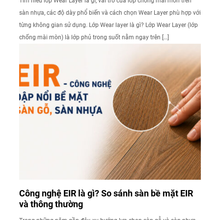
Tìm hiểu lớp Wear Layer là gì, vai trò của lớp chống mài mòn trên
sàn nhựa, các độ dày phổ biến và cách chọn Wear Layer phù hợp với
từng không gian sử dụng. Lớp Wear layer là gì? Lớp Wear Layer (lớp
chống mài mòn) là lớp phủ trong suốt nằm ngay trên […]
Công nghệ EIR là gì? So sánh sàn bề mặt EIR
và thông thường