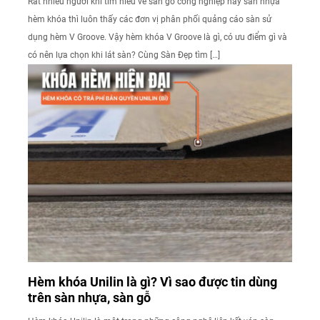
Rất nhiều người khi tìm hiểu về sàn gỗ công nghiệp hay sàn nhựa
hèm khóa thì luôn thấy các đơn vị phân phối quảng cáo sàn sử
dụng hèm V Groove. Vậy hèm khóa V Groove là gì, có ưu điểm gì và
có nên lựa chọn khi lát sàn? Cùng Sàn Đẹp tìm […]
Hèm khóa Unilin là gì? Vì sao được tin dùng
trên sàn nhựa, sàn gỗ