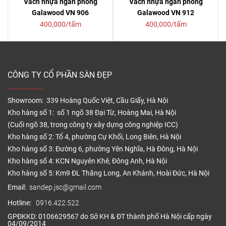
Vách nhựa ngăn phòng
Vách nhựa ngăn phòng
Galawood VN 906
Galawood VN 912
400,000/tấm
400,000/tấm
CÔNG TY CỔ PHẦN SÀN ĐẸP
Showroom: 339 Hoàng Quốc Việt, Cầu Giấy, Hà Nội
Kho hàng số 1: số 1 ngõ 38 Đại Từ, Hoàng Mai, Hà Nội
(Cuối ngõ 38, trong công ty xây dựng công nghiệp ICC)
Kho hàng số 2: Tổ 4, phường Cự Khối, Long Biên, Hà Nội
Kho hàng số 3: Đường 6, phường Yên Nghĩa, Hà Đông, Hà Nội
Kho hàng số 4: KCN Nguyên Khê, Đông Anh, Hà Nội
Kho hàng số 5: Km9 ĐL Thăng Long, An Khánh, Hoài Đức, Hà Nội
Email:
sandep.jsc@gmail.com
Hotline:
0916.422.522
GPĐKKD: 0106629567 do Sở KH & ĐT thành phố Hà Nội cấp ngày
04/09/2014